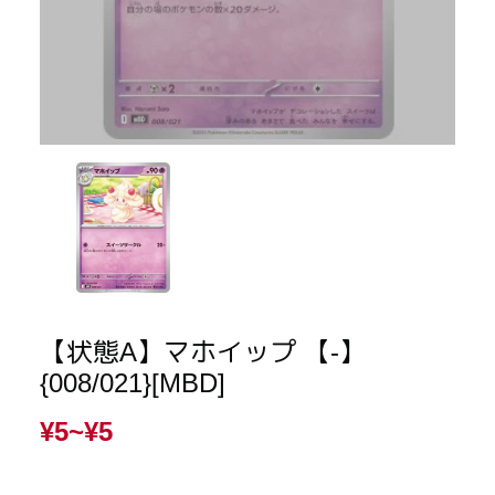
【状態A】マホイップ 【-】
{008/021}[MBD]
¥5~
¥5