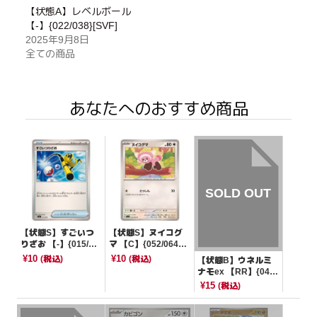
【状態A】レベルボール
【-】{022/038}[SVF]
2025年9月8日
全ての商品
あなたへのおすすめ商品
【状態S】すごいつ
【状態S】ヌイコグ
りざお 【-】{015/04
マ 【C】{052/064}
4}[SVK]
[SV6a]
¥10
¥10
(税込)
(税込)
【状態B】ウネルミ
ナモex 【RR】{049/
187}[SV8a]
¥15
(税込)