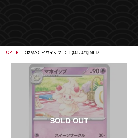
TOP
【状態A】マホイップ 【-】{008/021}[MBD]