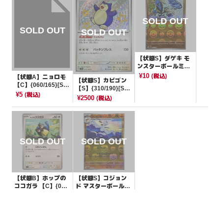
【状態S】ダゲキ モ
ンスターボールミラ
ー【U】{046/086}[S
¥10
(税込)
【状態A】ニョロモ
【状態S】カビゴン
V11W]
【C】{060/165}[SV
【S】{310/190}[SV4
2a]
¥5
(税込)
a]
¥2500
(税込)
【状態B】ホップの
【状態S】コジョン
ココガラ 【C】{083/
ド マスターボールミ
100}[SV9]
ラー【U】{050/086}
¥3
¥220
(税込)
(税込)
[SV11W]