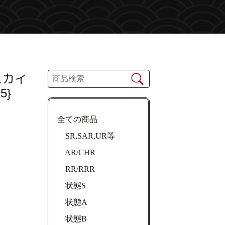
＆カイ
5}
全ての商品
SR,SAR,UR等
AR/CHR
RR/RRR
状態S
状態A
状態B