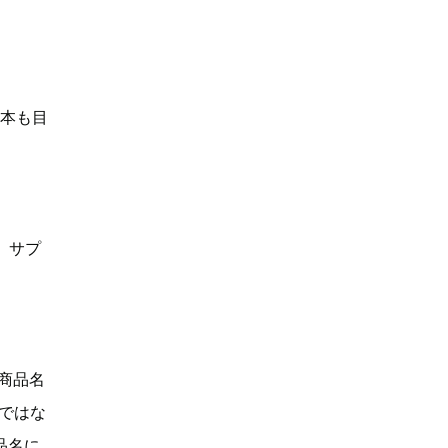
何本も目
、サプ
「商品名
Dではな
品名に