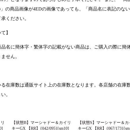
の」の商品画像が4EDの画像であっても、「商品名に表記のな
了承ください。
いて】
商品名に簡体字・繁体字の記載がない商品は、ご購入の際に簡
きません。
いる在庫数は通販サイト上の在庫数となります。各店舗の在庫
さい。
イリ
【状態B】マーシャドー＆カイリ
【状態S】マーシャドー＆カ
0]
キーGX 【RR】{042/095}[sm10]
キーGX 【RR】{067/173}[sm1