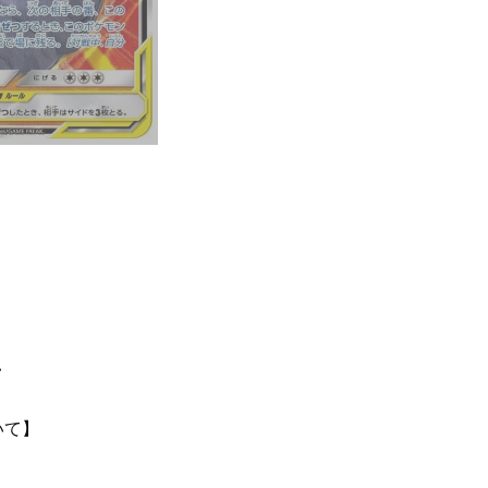
て
いて】