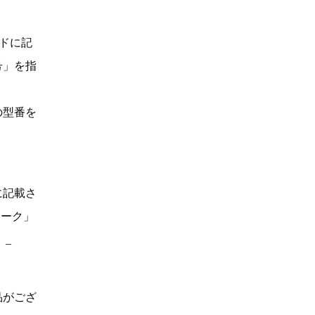
ドに記
号」を指
の型番を
に記載さ
マーク」
。_
品がござ