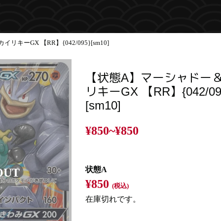
ーGX 【RR】{042/095}[sm10]
【状態A】マーシャドー
リキーGX 【RR】{042/09
[sm10]
¥850~
¥850
状態A
¥850
(税込)
在庫切れです。