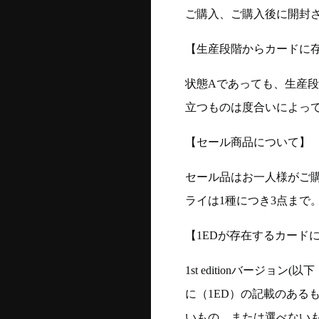
ご購入、ご購入後に開封
【生産段階からカードに存
状態Aであっても、生産
立つものは度合いによって
【セール商品について】
セール品はお一人様がご購
ライは1種につき3点まで
【1EDが存在するカード
1st editionバージ
に（1ED）の記載のある
いもの、または選べない