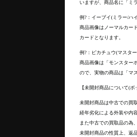
いますが、商品名に「ミ
例?：イーブイ(ミラー/ハイク
商品画像はノーマルカー
カードとなります。
例?：ピカチュウ(マスターボー
商品画像は「モンスター
ので、実物の商品は「マ
【未開封商品について(ボ
未開封商品は中古での買
経年劣化による外装や内
また中古での買取品の為
未開封商品の性質上、返