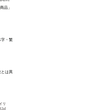
い商品」
体字・繁
数とは異
イリ
2a]