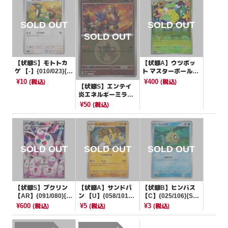
【状態S】モトトカ
【状態A】ウツボッ
ゲ 【-】{010/023}[S
ト マスターボールミ
VAW]
ラー【U】{071/165}
¥10
¥400
(税込)
(税込)
【状態S】エンテイ
[SV2a]
炎エネルギーミラー
【-】{020/193}[M2
¥50
(税込)
a]
【状態S】プクリン
【状態A】サンドパ
【状態B】ヒンバス
【AR】{091/080}[M
ン 【U】{058/101}
【C】{025/106}[SV
2]
[SV6]
8]
¥600
¥5
¥3
(税込)
(税込)
(税込)