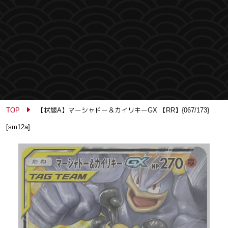
TOP
【状態A】マーシャドー＆カイリキーGX 【RR】{067/173}
[sm12a]