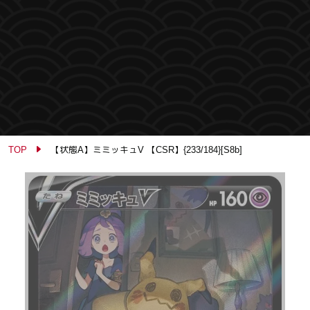
TOP
【状態A】ミミッキュV 【CSR】{233/184}[S8b]