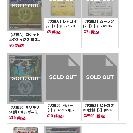
【状態A】レアコイ
【状態B】ムーラン
ル 【C】{027/078}
ド 【U】{074/086}
[SV1V]
[SV11W]
¥5
¥3
(税込)
(税込)
【状態A】ロケット
団のディグダ 闘エネ
ルギーミラー【-】{0
¥5
(税込)
82/193}[M2a]
【状態S】ペパー
【状態B】ヒトカゲ
【状態S】キリキザ
【-】{045/053}[SVH
AR仕様【-】{051/04
ン 鋼エネルギーミラ
M]
9}[SVG]
¥10
¥8500
(税込)
(税込)
ー【-】{117/193}[M
¥10
(税込)
2a]