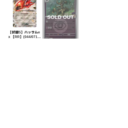
【状態S】ハッサムe
x 【RR】{044/071}
[SV5M]
¥80
(税込)
【状態A】ホップの
オーロット 超エネル
ギーミラー【-】{07
¥5
(税込)
8/193}[M2a]
全ての商品
SR,SAR,UR等