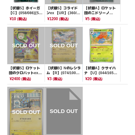
【状態S】ホイーガ
【状態S】コライド
【状態A】ロケット
【C】{058/086}[SV1
ンex 【UR】{360/19
団のニドリーノ
1B]
0}[SV4a]
【C】{062/098}[SV
¥10
¥1200
¥5
(税込)
(税込)
(税込)
10]
【状態S】ロケット
【状態B】Nのレシラ
【状態A】クサイハ
団のクロバットex
ム 【R】{074/100}
ナ 【U】{044/165}
【UR】{131/098}[S
[SV9]
[SV2a]
¥2400
¥3
¥20
(税込)
(税込)
(税込)
V10]