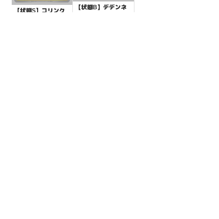
【状態B】デデンネ
【状態S】コリンク
【C】{055/106}[SV
【C】{025/080}[M3]
8]
¥3
(税込)
¥10
(税込)
全ての商品
SR,SAR,UR等
AR/CHR
RR/RRR
状態S
状態A