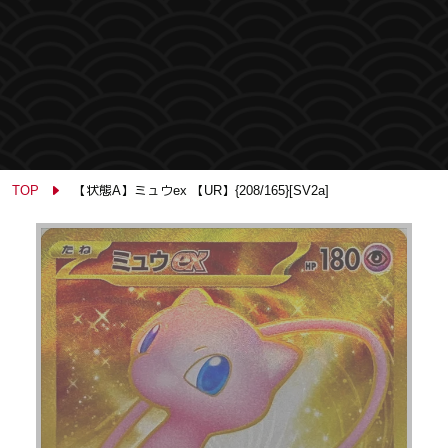
TOP
【状態A】ミュウex 【UR】{208/165}[SV2a]