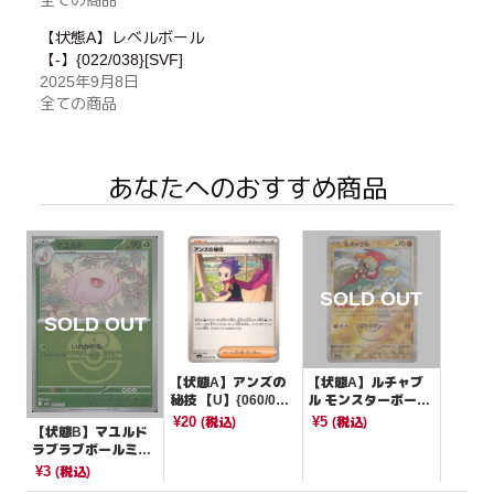
【状態A】レベルボール
【-】{022/038}[SVF]
2025年9月8日
全ての商品
あなたへのおすすめ商品
【状態A】アンズの
【状態A】ルチャブ
秘技 【U】{060/06
ル モンスターボール
4}[SV6a]
ミラー【-】{084/18
¥20
¥5
(税込)
(税込)
【状態B】マユルド
7}[SV8a]
ラブラブボールミラ
ー【-】{007/193}[M
¥3
(税込)
2a]