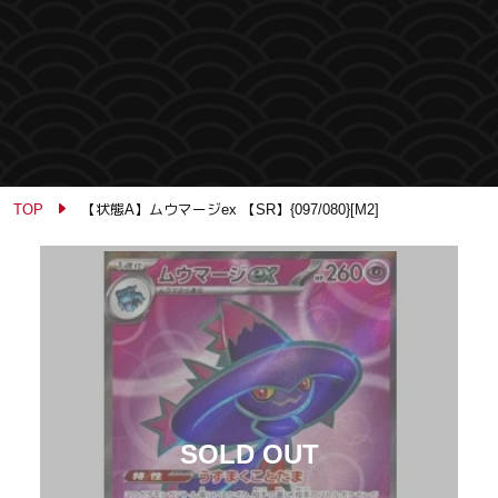
TOP
【状態A】ムウマージex 【SR】{097/080}[M2]