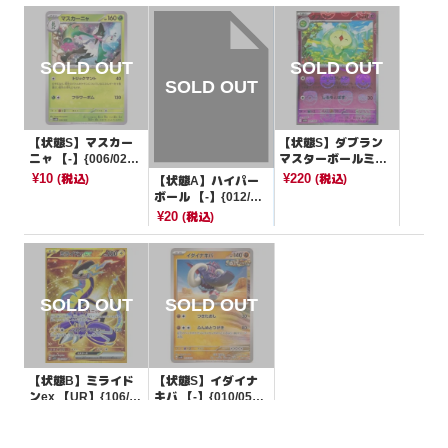
【状態S】マスカー
【状態S】ダブラン
ニャ 【-】{006/023}
マスターボールミラ
[SVAM]
ー【C】{041/086}[S
¥10
¥220
(税込)
(税込)
【状態A】ハイパー
V11B]
ボール 【-】{012/02
0}[SVEL]
¥20
(税込)
【状態B】ミライド
【状態S】イダイナ
ンex 【UR】{106/07
キバ 【-】{010/053}
8}[SV1V]
[SVHK]
¥650
¥10
(税込)
(税込)