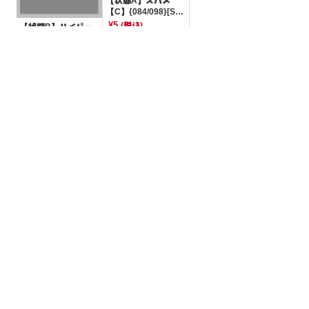
【状態A】スバメ
【C】{084/098}[SV
10]
¥5
(税込)
【状態B】ハイパー
ボール 【-】{034/04
9}[SVG]
¥10
(税込)
全ての商品
SR,SAR,UR等
AR/CHR
RR/RRR
状態S
状態A