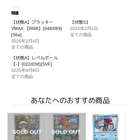
関連
【状態A】ブラッキー
【状態S】
VMAX 【RRR】{048/069}
2026年2月1日
[S6a]
全ての商品
2026年2月4日
全ての商品
【状態A】レベルボール
【-】{022/038}[SVF]
2025年9月8日
全ての商品
あなたへのおすすめ商品