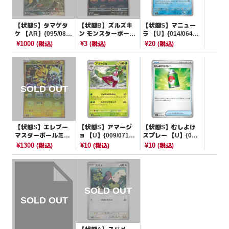
【状態S】タマゲタ
【状態B】ズルズキ
【状態S】マニュー
ケ 【AR】{095/086}
ン モンスターボール
ラ 【U】{014/064}
[SV11B]
ミラー【U】{055/08
[SV6a]
¥1000
¥3
¥20
(税込)
(税込)
(税込)
6}[SV11W]
【状態S】エレブー
【状態S】アマージ
【状態S】むしよけ
マスターボールミラ
ョ 【U】{009/071}
スプレー 【U】{060/
ー【C】{125/165}[S
[SV2P]
063}[M1L]
¥1300
¥10
¥10
(税込)
(税込)
(税込)
V2a]