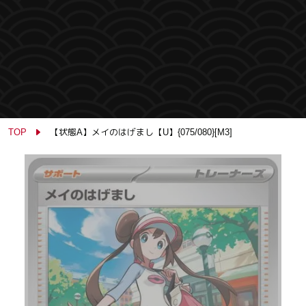
TOP
【状態A】メイのはげまし【U】{075/080}[M3]