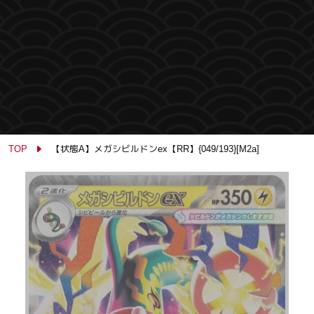
TOP
【状態A】メガシビルドンex【RR】{049/193}[M2a]