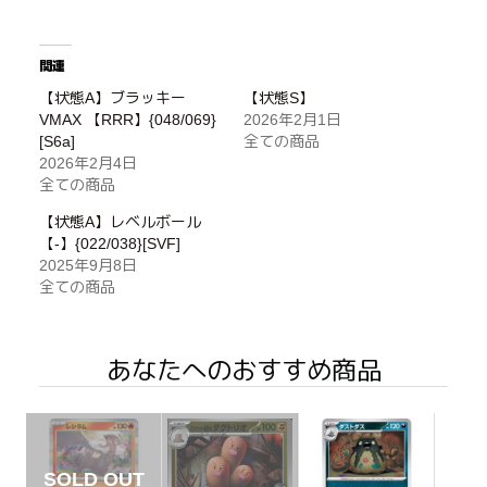
関連
【状態A】ブラッキー
【状態S】
VMAX 【RRR】{048/069}
2026年2月1日
[S6a]
全ての商品
2026年2月4日
全ての商品
【状態A】レベルボール
【-】{022/038}[SVF]
2025年9月8日
全ての商品
あなたへのおすすめ商品