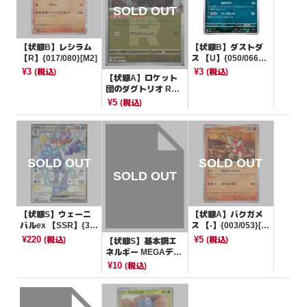
【状態B】レシラム
【状態B】ダストダ
【R】{017/080}[M2]
ス 【U】{050/066}
[SV4K]
¥3
¥3
(税込)
(税込)
【状態A】ロケット
団のダグトリオ R団
ミラー【-】{083/19
¥5
(税込)
3}[M2a]
【状態S】ウェーニ
【状態A】バクガメ
バルex 【SSR】{32
ス 【-】{003/053}[S
5/190}[SV4a]
VHK]
¥220
¥5
(税込)
(税込)
【状態S】基本鋼エ
ネルギー MEGAデザ
イン【-】{-}[MA]
¥10
(税込)