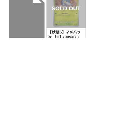
【状態S】マメバッ
タ 【C】{009/073}
[SV1a]
¥10
(税込)
【状態A】ヒスイの
ヘビーボール 【-】
{019/038}[SVF]
¥5
(税込)
全ての商品
SR,SAR,UR等
AR/CHR