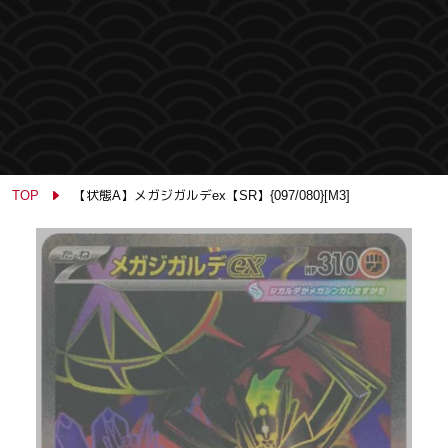
TOP
【状態A】メガジガルデex【SR】{097/080}[M3]