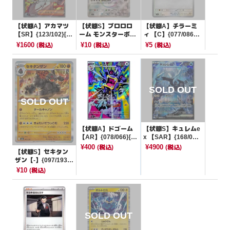
【状態A】アカマツ
【状態S】ブロロロ
【状態A】チラーミ
【SR】{123/102}[S
ーム モンスターボー
ィ 【C】{077/086}
V7]
ルミラー【-】{115/1
[SV11B]
¥1600
¥10
¥5
(税込)
(税込)
(税込)
87}[SV8a]
【状態A】ドゴーム
【状態S】キュレムe
【AR】{078/066}[S
x 【SAR】{168/08
V4K]
6}[SV11B]
¥400
¥4900
(税込)
(税込)
【状態S】セキタン
ザン【-】{097/193}
[M2a]
¥10
(税込)