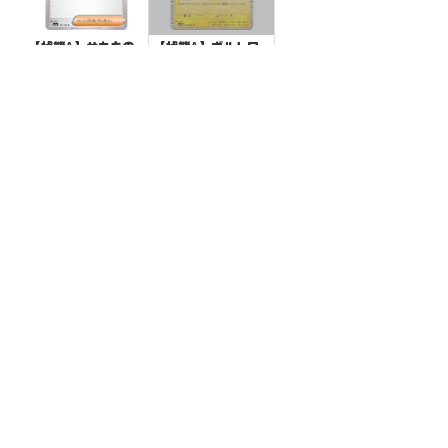
【状態A】サカキの
【状態A】ボルトロ
カリスマ 【U】{162/
ス 【R】{036/086}
165}[SV2a]
[SV11B]
¥20
¥5
(税込)
(税込)
全ての商品
SR,SAR,UR等
AR/CHR
RR/RRR
状態S
状態A