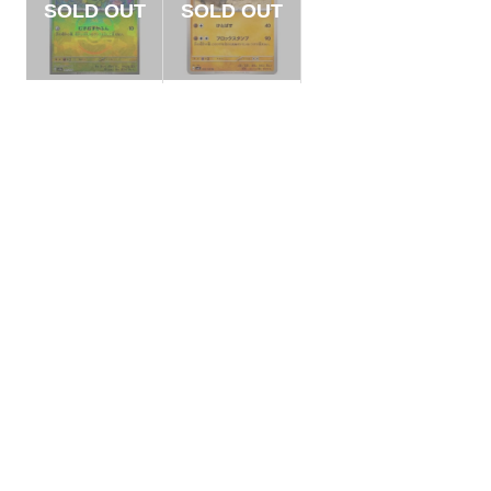
【状態S】スボミー
【状態B】パルデア
マスターボールミラ
ケンタロス 【U】{0
ー【-】{001/187}[S
63/106}[SV8]
¥800
¥3
(税込)
(税込)
V8a]
全ての商品
SR,SAR,UR等
AR/CHR
RR/RRR
状態S