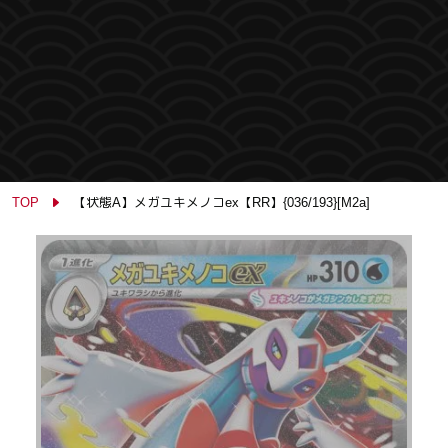
TOP
【状態A】メガユキメノコex【RR】{036/193}[M2a]