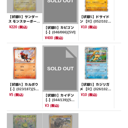
【状態B】サンダー
【状態S】ドサイド
ス モンスターボール
ン 【R】{052/102}
ミラー【R】{135/16
[SV7]
¥220
¥10
(税込)
(税込)
【状態B】カビゴン
5}[SV2a]
【-】{046/066}[SVI]
¥400
(税込)
【状態A】カルボウ
【状態S】カジリガ
【-】{023/187}[SV8
メ 【R】{026/102}
a]
[SV7]
¥5
¥10
(税込)
(税込)
【状態B】カイデン
【-】{044/139}[SV
D]
¥3
(税込)