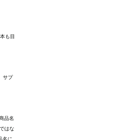
何本も目
、サプ
「商品名
Dではな
品名に