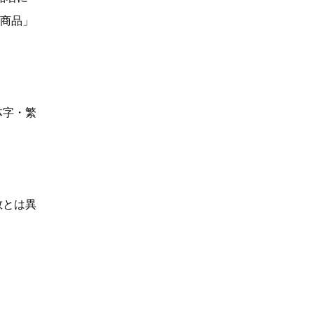
い商品」
体字・繁
数とは異
】