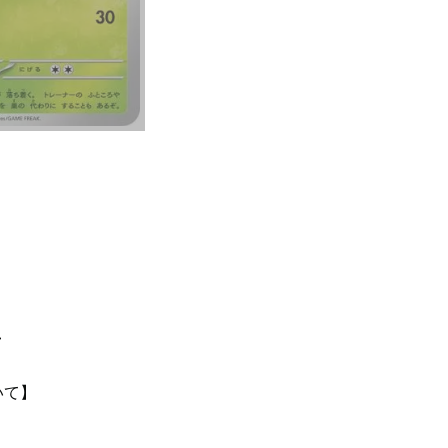
て
いて】