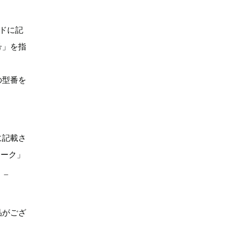
ドに記
号」を指
の型番を
に記載さ
マーク」
。_
品がござ