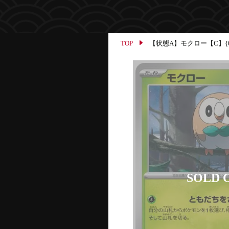
TOP
【状態A】モクロー【C】{010