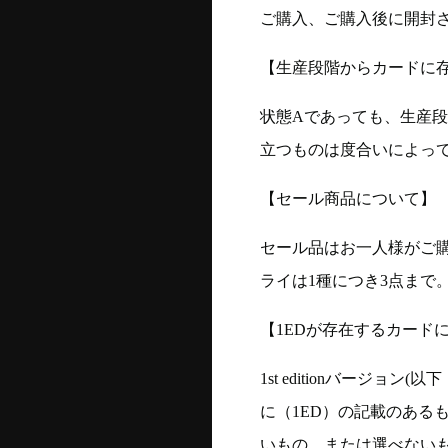
ご購入、ご購入後に開封
【生産段階からカードに存
状態Aであっても、生産
立つものは度合いによって
【セール商品について】
セール品はお一人様がご購
ライは1種につき3点まで
【1EDが存在するカード
1st editionバージ
に（1ED）の記載のある
いもの、または選べない