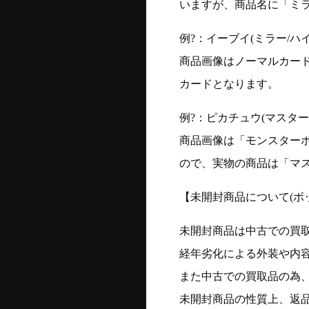
いますが、商品名に「ミ
例?：イーブイ(ミラー/ハイク
商品画像はノーマルカー
カードとなります。
例?：ピカチュウ(マスターボー
商品画像は「モンスター
ので、実物の商品は「マ
【未開封商品について(ボ
未開封商品は中古での買
経年劣化による外装や内
また中古での買取品の為
未開封商品の性質上、返