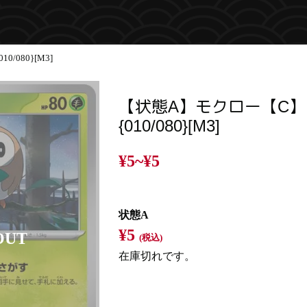
/080}[M3]
【状態A】モクロー【C】
{010/080}[M3]
¥5~
¥5
状態A
¥5
(税込)
在庫切れです。