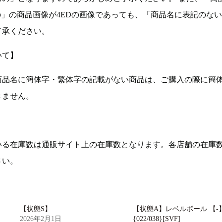
の」の商品画像が4EDの画像であっても、「商品名に表記のな
了承ください。
いて】
商品名に簡体字・繁体字の記載がない商品は、ご購入の際に簡
きません。
いる在庫数は通販サイト上の在庫数となります。各店舗の在庫
さい。
【状態S】
【状態A】レベルボール 【-
2026年2月1日
{022/038}[SVF]