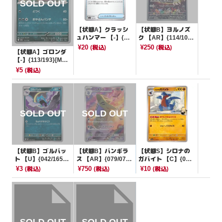
【状態A】クラッシ
【状態B】ヨルノズ
ュハンマー 【-】{11
ク 【AR】{114/102}
6/139}[SVD]
[SV7]
¥20
¥250
(税込)
(税込)
【状態A】ゴロンダ
【-】{113/193}[M2
a]
¥5
(税込)
【状態B】ゴルバッ
【状態B】バンギラ
【状態S】シロナの
ト 【U】{042/165}
ス 【AR】{079/071}
ガバイト 【C】{043/
[SV2a]
[SV2D]
063}[SV9a]
¥3
¥750
¥10
(税込)
(税込)
(税込)