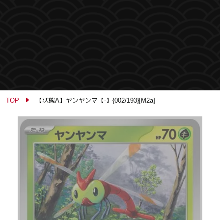
TOP
【状態A】ヤンヤンマ【-】{002/193}[M2a]