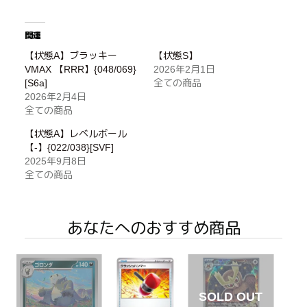
関連
【状態A】ブラッキー
【状態S】
VMAX 【RRR】{048/069}
2026年2月1日
[S6a]
全ての商品
2026年2月4日
全ての商品
【状態A】レベルボール
【-】{022/038}[SVF]
2025年9月8日
全ての商品
あなたへのおすすめ商品