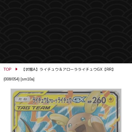
TOP
【状態A】ライチュウ＆アローラライチュウGX【RR】
{008/054} [sm10a]