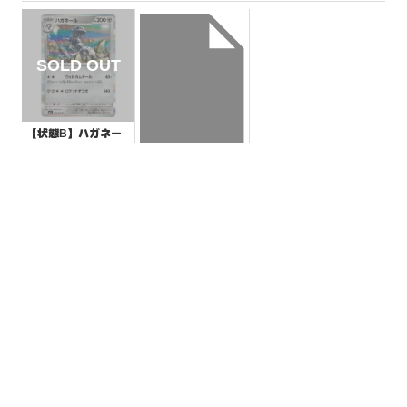
【状態B】ハガネー
ル 【R】{045/063}
[M1L]
¥3
(税込)
【状態S】イキリン
コex 【-】{012/044}
[SVK]
¥10
(税込)
全ての商品
SR,SAR,UR等