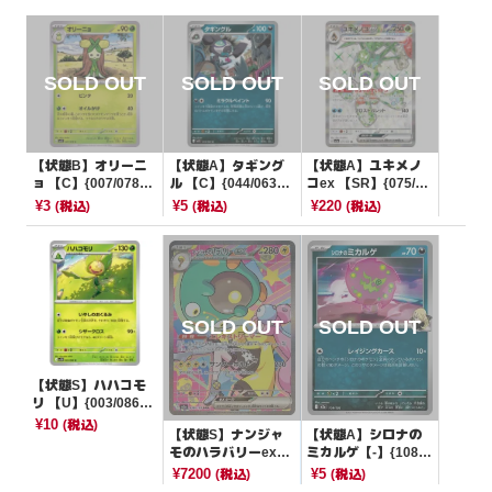
【状態B】オリーニ
【状態A】タギング
【状態A】ユキメノ
ョ 【C】{007/078}
ル 【C】{044/063}
コex 【SR】{075/06
[SV1S]
[M1L]
2}[SV3a]
¥3
¥5
¥220
(税込)
(税込)
(税込)
【状態S】ハハコモ
リ 【U】{003/086}
[SV11W]
¥10
(税込)
【状態S】ナンジャ
【状態A】シロナの
モのハラバリーex
ミカルゲ【-】{108/1
【SAR】{236/193}
93}[M2a]
¥7200
¥5
(税込)
(税込)
[M2a]