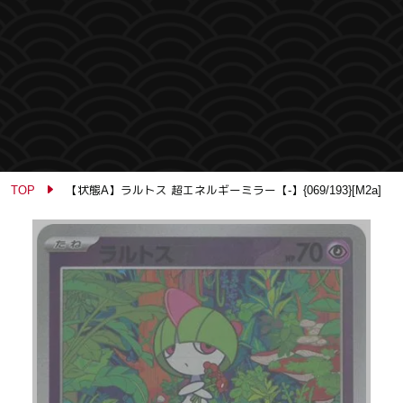
TOP
【状態A】ラルトス 超エネルギーミラー【-】{069/193}[M2a]