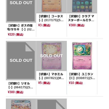
【状態B】コータス
【状態B】クラブ マ
【-】{017/175}[SV
スターボールミラー
M]
【C】{098/165}[SV
¥3
¥300
(税込)
(税込)
【状態A】ボスの指
2a]
令/サカキ 【-】{020/
033}[SF]
¥220
(税込)
【状態A】マホミル
【状態S】ユニラン
【-】{007/021}[MB
【C】{030/071}[SV
D]
5K]
¥5
¥10
(税込)
(税込)
【状態B】リオル
【-】{064/175}[SV
M]
¥300
(税込)