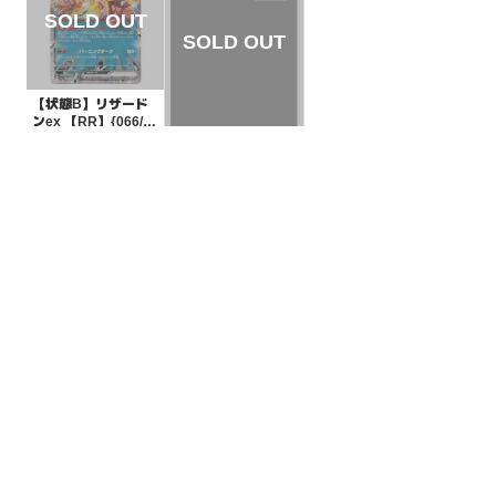
【状態B】リザード
ンex 【RR】{066/10
8}[SV3]
¥400
(税込)
【状態A】ケーシィ
マスターボールミラ
ー【C】{063/165}[S
¥750
(税込)
V2a]
全ての商品
SR,SAR,UR等
AR/CHR