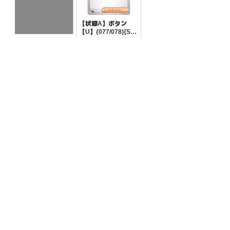
【状態A】ボタン
【U】{077/078}[SV
1S]
¥5
(税込)
【状態A】ナカヌチ
ャン 【-】{095/190}
[SV4a]
¥5
(税込)
全ての商品
SR,SAR,UR等
AR/CHR
RR/RRR
状態S