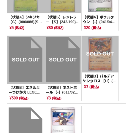
【状態A】シキジカ
【状態S】レントラ
【状態A】ボウルタ
【C】{006/086}[SV1
ー 【S】{242/190}[S
ウン 【-】{041/045}
1W]
V4a]
[SVN]
¥5
¥80
¥20
(税込)
(税込)
(税込)
【状態B】パルデア
ケンタロス 【U】{0
11/073}[SV1a]
¥3
(税込)
【状態B】エネルギ
【状態B】ネストボ
ーつけかえ LEGEND
ール 【-】{011/021}
【-】{063/070}[その
[smE]
¥500
¥3
(税込)
(税込)
他]