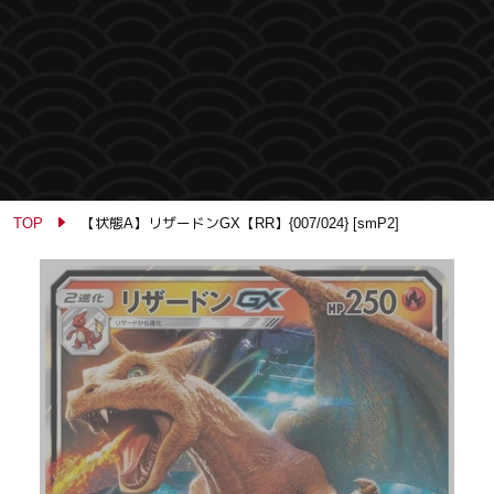
TOP
【状態A】リザードンGX【RR】{007/024} [smP2]