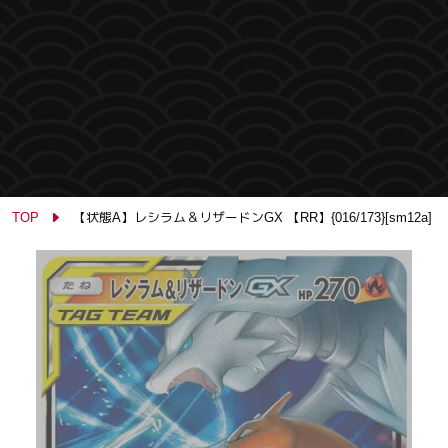
TOP
【状態A】レシラム＆リザードンGX 【RR】{016/173}[sm12a]