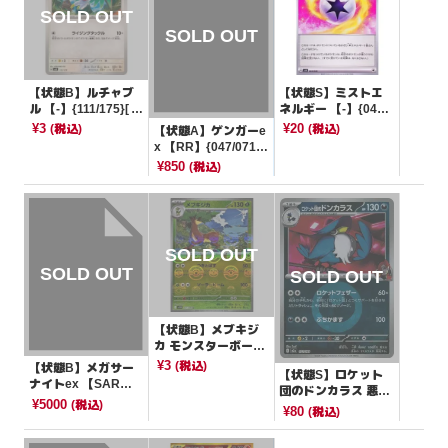
【状態B】ルチャブ
【状態S】ミストエ
ル 【-】{111/175}[S
ネルギー 【-】{043/
VM]
045}[SVN]
¥3
¥20
(税込)
(税込)
【状態A】ゲンガーe
x 【RR】{047/071}
[SV5K]
¥850
(税込)
【状態B】メブキジ
カ モンスターボール
ミラー【U】{007/08
¥3
(税込)
【状態B】メガサー
【状態S】ロケット
6}[SV11W]
ナイトex 【SAR】
団のドンカラス 悪エ
{087/063}[M1S]
¥5000
(税込)
ネルギーミラー【-】
¥80
(税込)
{103/193}[M2a]