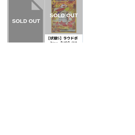
【状態S】ラウドボ
ーンex 【UR】{102/
073}[SV1a]
¥600
(税込)
【状態A】ポットデ
ス 【U】{036/071}
[SV2P]
¥5
(税込)
全ての商品
SR,SAR,UR等