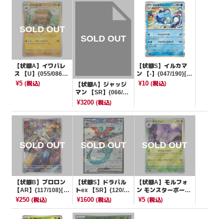
【状態A】イワパレ
【状態S】イルカマ
ス 【U】{055/086}
ン 【-】{047/190}[S
[SV11B]
V4a]
¥5
¥10
(税込)
(税込)
【状態A】ジャッジ
マン 【SR】{066/06
0}[sm7a]
¥3200
(税込)
【状態B】ブロロン
【状態S】ドラパル
【状態A】モルフォ
【AR】{117/108}[S
トex 【SR】{120/10
ン モンスターボール
V3]
1}[SV6]
ミラー【U】{049/16
¥250
¥1600
¥5
(税込)
(税込)
(税込)
5}[SV2a]