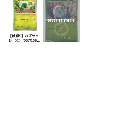
【状態S】カプサイ
ジ 【C】{007/106}
[SV8]
¥10
(税込)
【状態B】ロケット
団のタマンチュラ 草
エネルギーミラー
¥50
(税込)
【-】{015/193}[M2
a]
全ての商品
SR,SAR,UR等