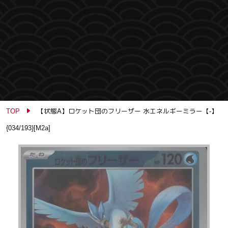
TOP
【状態A】ロケット団のフリーザー 水エネルギーミラー【-】
{034/193}[M2a]