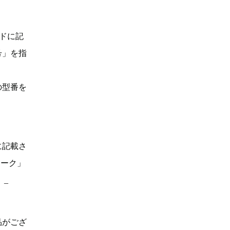
ドに記
号」を指
の型番を
に記載さ
マーク」
。_
品がござ