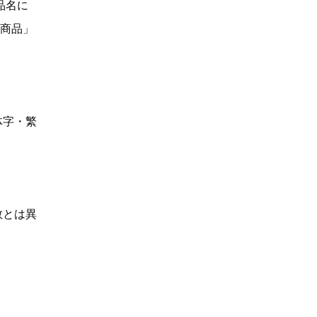
品名に
い商品」
体字・繁
数とは異
】