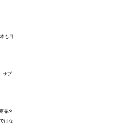
何本も目
、サプ
「商品名
Dではな