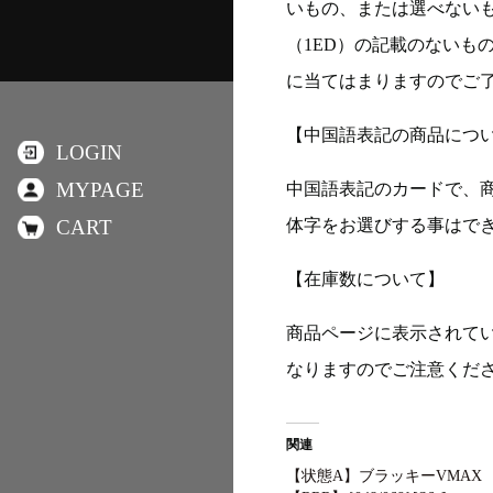
いもの、または選べない
（1ED）の記載のないも
に当てはまりますのでご
【中国語表記の商品につ
LOGIN
MYPAGE
中国語表記のカードで、
CART
体字をお選びする事はで
【在庫数について】
商品ページに表示されて
なりますのでご注意くだ
関連
【状態A】ブラッキーVMAX