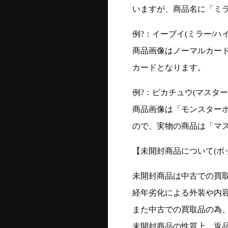
いますが、商品名に「ミ
例?：イーブイ(ミラー/ハイク
商品画像はノーマルカー
カードとなります。
例?：ピカチュウ(マスターボー
商品画像は「モンスター
ので、実物の商品は「マ
【未開封商品について(ボ
未開封商品は中古での買
経年劣化による外装や内
また中古での買取品の為
未開封商品の性質上、返