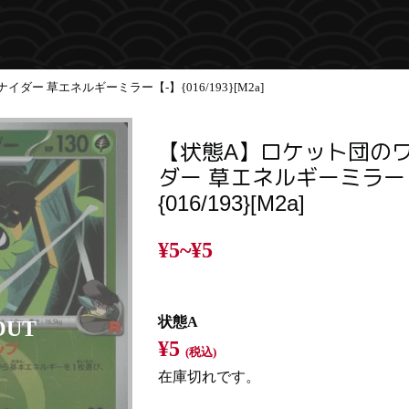
ー 草エネルギーミラー【-】{016/193}[M2a]
【状態A】ロケット団の
ダー 草エネルギーミラー
{016/193}[M2a]
¥5~
¥5
状態A
¥5
(税込)
在庫切れです。