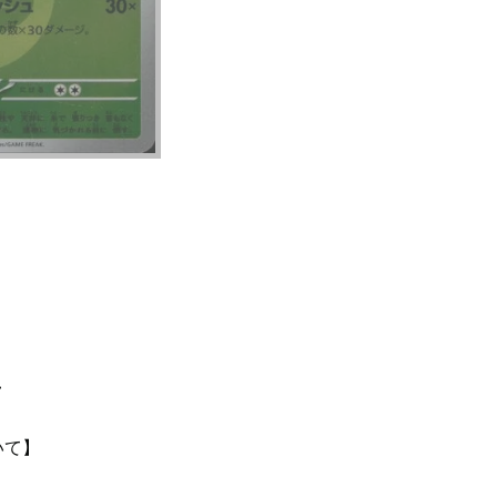
て
いて】