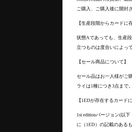
ご購入、ご購入後に開封
【生産段階からカードに存
状態Aであっても、生産
立つものは度合いによって
【セール商品について】
セール品はお一人様がご購
ライは1種につき3点まで
【1EDが存在するカード
1st editionバージ
に（1ED）の記載のある