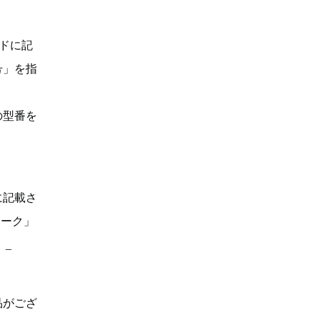
ドに記
号」を指
の型番を
に記載さ
マーク」
。_
品がござ