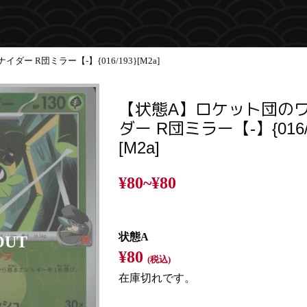
ー R団ミラー【-】{016/193}[M2a]
【状態A】ロケット団の
ダー R団ミラー【-】{016/
[M2a]
¥80~
¥80
状態A
¥80
(税込)
在庫切れです。