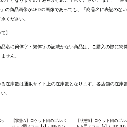
もの」となりますのであらかじめご了承ください。 また、「商
の」の商品画像が4EDの画像であっても、「商品名に表記のな
了承ください。
いて】
商品名に簡体字・繁体字の記載がない商品は、ご購入の際に簡
きません。
いる在庫数は通販サイト上の在庫数となります。各店舗の在庫
さい。
バッ
【状態A】ロケット団のゴルバ
【状態S】ロケット団のゴル
ット R団ミラー【-】{100/193}
ト R団ミラー【-】{100/193}