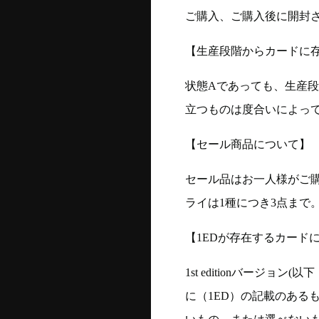
ご購入、ご購入後に開封
【生産段階からカードに存
状態Aであっても、生産
立つものは度合いによって
【セール商品について】
セール品はお一人様がご購
ライは1種につき3点まで
【1EDが存在するカード
1st editionバージ
に（1ED）の記載のある