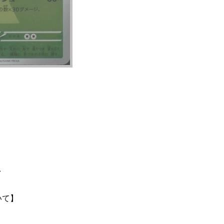
て
いて】