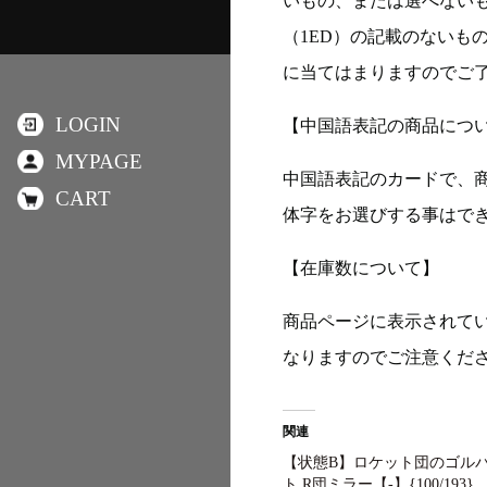
いもの、または選べない
（1ED）の記載のないも
に当てはまりますのでご
LOGIN
【中国語表記の商品につ
MYPAGE
中国語表記のカードで、
CART
体字をお選びする事はで
【在庫数について】
商品ページに表示されて
なりますのでご注意くだ
関連
【状態B】ロケット団のゴル
ト R団ミラー【-】{100/193}