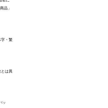
品名に
い商品」
体字・繁
数とは異
バッ