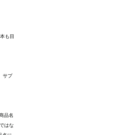
何本も目
、サプ
「商品名
Dではな