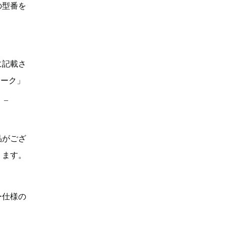
の型番を
に記載さ
マーク」
。_
品がござ
ります。
ー仕様の