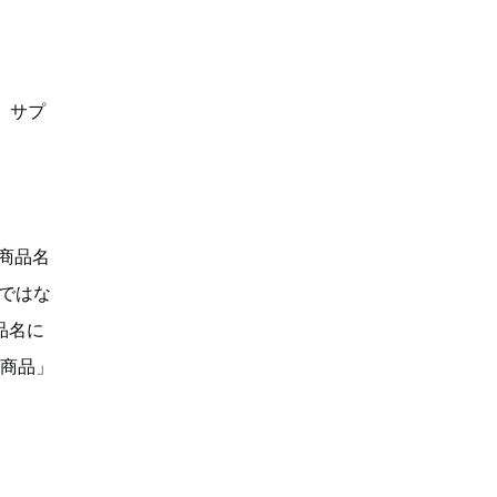
、サプ
「商品名
Dではな
品名に
い商品」