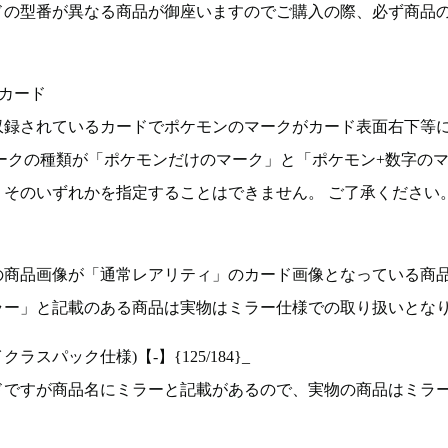
ドの型番が異なる商品が御座いますのでご購入の際、必ず商品
カード
収録されているカードでポケモンのマークがカード表面右下等
ークの種類が「ポケモンだけのマーク」と「ポケモン+数字の
そのいずれかを指定することはできません。 ご了承ください
の商品画像が「通常レアリティ」のカード画像となっている商
ラー」と記載のある商品は実物はミラー仕様での取り扱いとな
ラスパック仕様)【-】{125/184}_
ドですが商品名にミラーと記載があるので、実物の商品はミラ