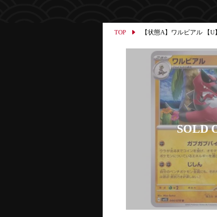
TOP
【状態A】ワルビアル 【U】{04