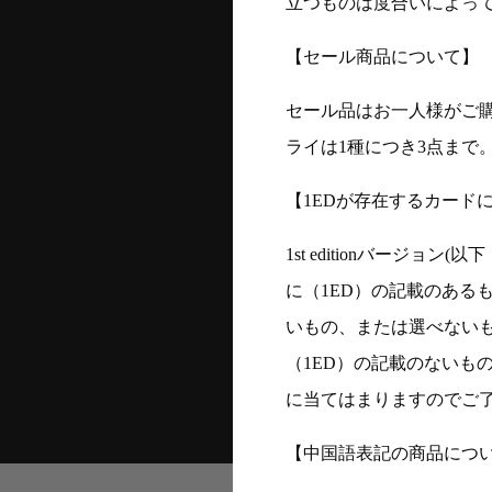
立つものは度合いによって
【セール商品について】
セール品はお一人様がご購
ライは1種につき3点まで
【1EDが存在するカード
1st editionバージ
に（1ED）の記載のある
いもの、または選べない
（1ED）の記載のないも
に当てはまりますのでご
【中国語表記の商品につ