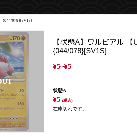
4/078}[SV1S]
【状態A】ワルビアル 【
{044/078}[SV1S]
¥5~
¥5
状態A
¥5
(税込)
在庫切れです。