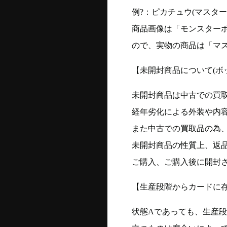
例?：ピカチュウ(マスターボー
商品画像は「モンスター
ので、実物の商品は「マ
【未開封商品について(ボ
未開封商品は中古での買
経年劣化による外装や内
また中古での買取品の為
未開封商品の性質上、返
ご購入、ご購入後に開封
【生産段階からカードに存
状態Aであっても、生産