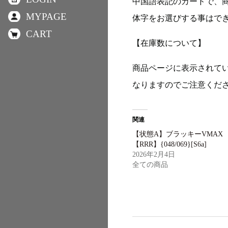
中国語表記のカードで、
MYPAGE
体字をお選びする事はで
CART
【在庫数について】
商品ページに表示されて
なりますのでご注意くだ
関連
【状態A】ブラッキーVMAX
【RRR】{048/069}[S6a]
2026年2月4日
全ての商品