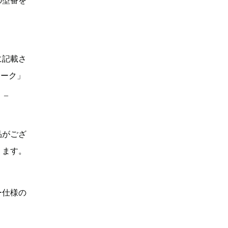
の型番を
に記載さ
マーク」
。_
品がござ
ります。
ー仕様の