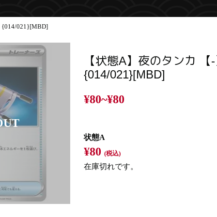
4/021}[MBD]
【状態A】夜のタンカ 【-
{014/021}[MBD]
¥80~
¥80
状態A
¥80
(税込)
在庫切れです。