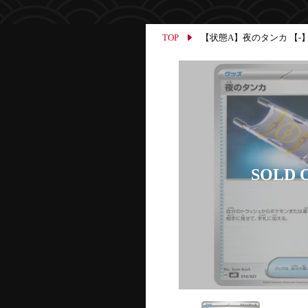
TOP
【状態A】夜のタンカ 【-】{01