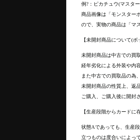
例?：ピカチュウ(マスターボー
商品画像は「モンスター
ので、実物の商品は「マ
【未開封商品について(ボ
未開封商品は中古での買
経年劣化による外装や内
また中古での買取品の為
未開封商品の性質上、返
ご購入、ご購入後に開封
【生産段階からカードに存
状態Aであっても、生産
立つものは度合いによって