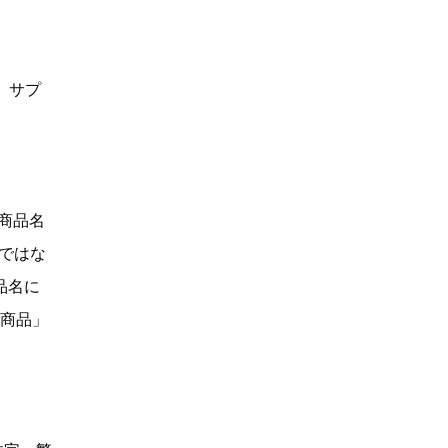
、サプ
「商品名
Dではな
品名に
い商品」