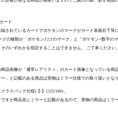
ドの型番が異なる商品が御座いますのでご購入の際、必ず商品
カード
収録されているカードでポケモンのマークがカード表面右下等
ークの種類が「ポケモンだけのマーク」と「ポケモン+数字の
そのいずれかを指定することはできません。 ご了承ください
の商品画像が「通常レアリティ」のカード画像となっている商
ラー」と記載のある商品は実物はミラー仕様での取り扱いとな
ラスパック仕様)【-】{125/184}_
ドですが商品名にミラーと記載があるので、実物の商品はミラ