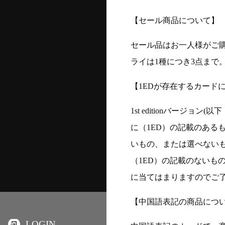
【セール商品について】
セール品はお一人様がご購
ライは1種につき3点まで
【1EDが存在するカード
1st editionバージ
に（1ED）の記載のある
いもの、または選べない
（1ED）の記載のないも
に当てはまりますのでご
【中国語表記の商品につ
LOGIN