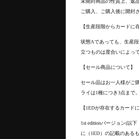
未開封商品の性質上、返
ご購入、ご購入後に開封
【生産段階からカードに存
状態Aであっても、生産
立つものは度合いによって
【セール商品について】
セール品はお一人様がご購
ライは1種につき3点まで
【1EDが存在するカード
1st editionバージ
に（1ED）の記載のある