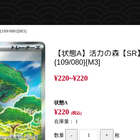
/080}[M3]
【状態A】活力の森【SR
{109/080}[M3]
¥220~
¥220
状態A
¥220
(税込)
在庫量：
1
数量
枚