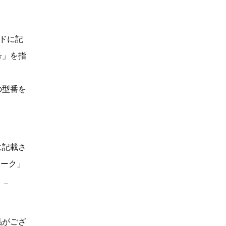
ドに記
号」を指
の型番を
に記載さ
マーク」
。_
品がござ