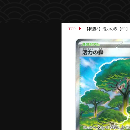
TOP
【状態A】活力の森【SR】{109