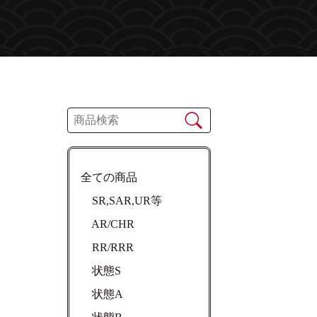
】
全ての商品
SR,SAR,UR等
AR/CHR
RR/RRR
状態S
状態A