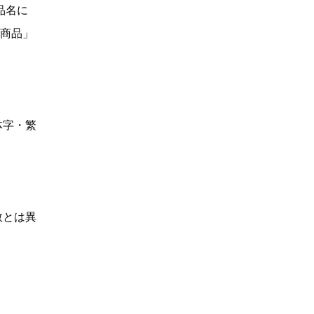
品名に
い商品」
体字・繁
数とは異
】