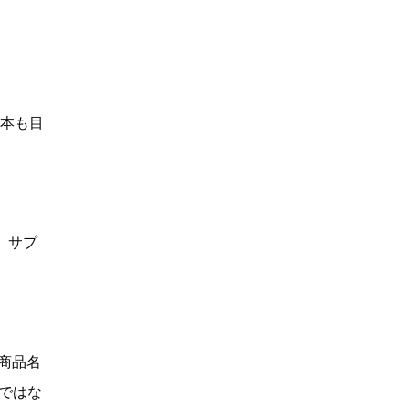
何本も目
、サプ
「商品名
Dではな