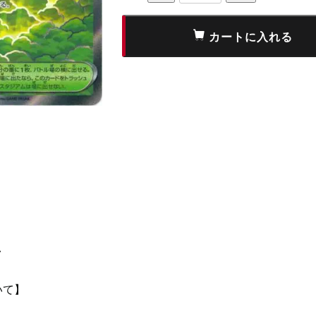
て
いて】