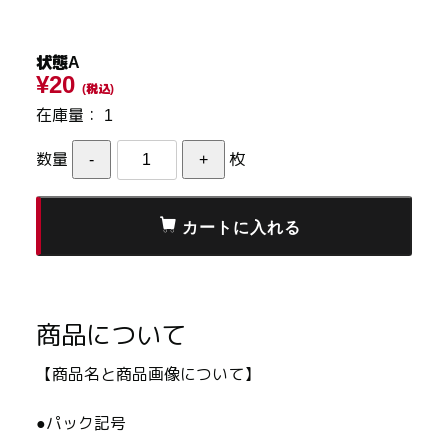
状態A
¥20
(税込)
在庫量：
1
数量
枚
商品について
【商品名と商品画像について】
●パック記号