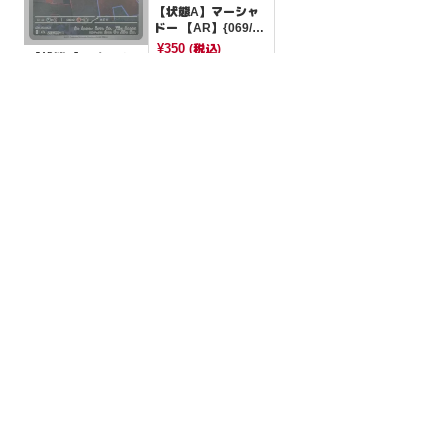
【状態A】マーシャ
ドー 【AR】{069/06
3}[M1L]
¥350
(税込)
【状態S】ロケット
団のミミッキュ【A
R】{205/193}[M2a]
¥700
(税込)
全ての商品
SR,SAR,UR等
AR/CHR
RR/RRR
状態S