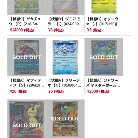
【状態S】ピカチュ
【状態B】ジニア ミ
【状態B】オリーヴ
ウ 【P】{218/SV-P}
ラー【-】{024/030}
ァ 【-】{017/190}[S
[その他]
[WCS23]
V4a]
¥14000
¥3
¥3
(税込)
(税込)
(税込)
【状態A】マフィテ
【状態A】フリージ
【状態A】シャワー
ィフ 【S】{296/190}
オ 【C】{010/064}
ズ マスターボールミ
[SV4a]
[SV7a]
ラー【-】{030/187}
¥20
¥5
¥2300
(税込)
(税込)
(税込)
[SV8a]