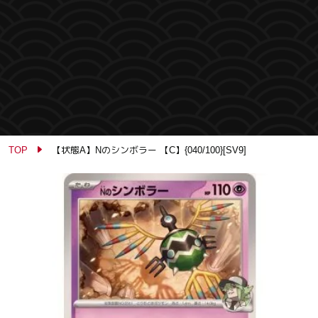
TOP
【状態A】Nのシンボラー 【C】{040/100}[SV9]