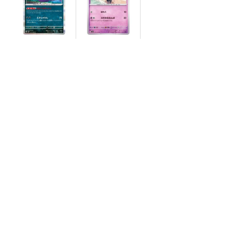
【状態B】モルペコ
【状態S】ゴチム
【R】{051/066}[SV
【C】{031/071}[SV
4K]
2P]
¥3
¥10
(税込)
(税込)
全ての商品
SR,SAR,UR等
AR/CHR
RR/RRR
状態S