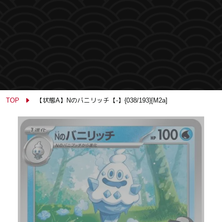
TOP
【状態A】Nのバニリッチ【-】{038/193}[M2a]