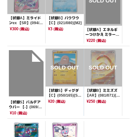
【状態A】ミライド
【状態B】パウワウ
ンex 【SR】{094/07
【C】{021/080}[M2]
8}[SV1V]
¥300
¥3
(税込)
(税込)
【状態A】エネルギ
ーつけかえ ミラー
【-】{011/023}[sA]
¥220
(税込)
【状態S】ディグダ
【状態B】ミミズズ
【C】{050/165}[SV
【AR】{081/071}[S
2a]
V2P]
¥20
¥250
(税込)
(税込)
【状態S】パルデア
ウパー 【-】{069/13
9}[SVD]
¥10
(税込)