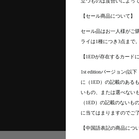
立つものは度合いによって
【セール商品について】
セール品はお一人様がご購
ライは1種につき3点まで
【1EDが存在するカード
1st editionバージ
に（1ED）の記載のある
いもの、または選べない
（1ED）の記載のないも
に当てはまりますのでご
【中国語表記の商品につ