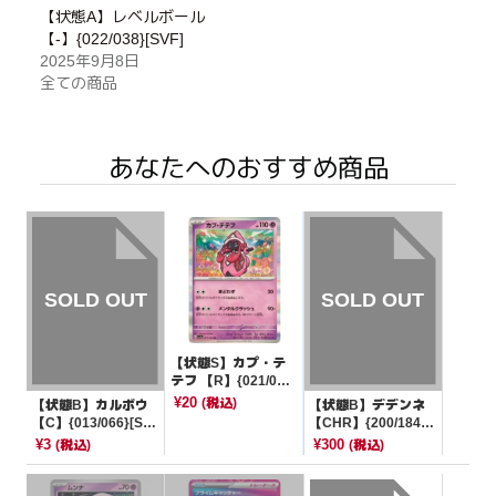
【状態A】レベルボール
【-】{022/038}[SVF]
2025年9月8日
全ての商品
あなたへのおすすめ商品
【状態S】カプ・テ
テフ 【R】{021/06
4}[SV7a]
¥20
(税込)
【状態B】カルボウ
【状態B】デデンネ
【C】{013/066}[SV
【CHR】{200/184}
4K]
[S8b]
¥3
¥300
(税込)
(税込)