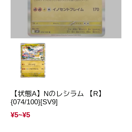
【状態A】Nのレシラム 【R】
{074/100}[SV9]
¥5~
¥5