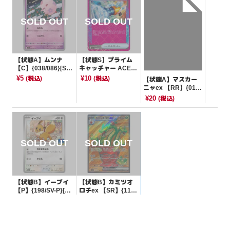
【状態A】ムンナ
【状態S】プライム
【C】{038/086}[SV1
キャッチャー ACE仕
1B]
様【-】{013/021}[M
¥5
¥10
(税込)
(税込)
【状態A】マスカー
BG]
ニャex 【RR】{014/
190}[SV4a]
¥20
(税込)
【状態B】イーブイ
【状態B】カミツオ
【P】{198/SV-P}[PR
ロチex 【SR】{115/
OMO]
102}[SV7]
¥500
¥120
(税込)
(税込)