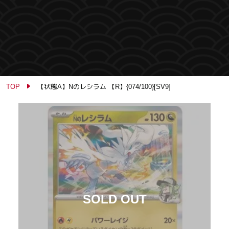
TOP
【状態A】Nのレシラム 【R】{074/100}[SV9]