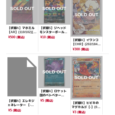
【状態A】マホミル
【状態S】ジヘッド
【AR】{110/102}[S
モンスターボールミ
V7]
ラー【C】{061/086}
¥500
¥10
(税込)
(税込)
【状態A】イワンコ
[SV11W]
【CHR】{202/184}
[S8b]
¥300
(税込)
【状態A】ロケット
団のベトベター
【C】{067/098}[SV
¥5
(税込)
【状態A】エレキジ
【状態B】ヒビキの
10]
ェネレーター 【-】
マグカルゴ【-】{01
{113/139}[SVD]
¥5
(税込)
9/193}[M2a]
¥3
(税込)