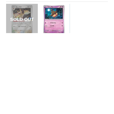
【状態A】ヨルノズ
【状態A】バケッチ
ク 【P】{173/SV-P}
ャ 【C】{029/066}
[PROMO]
[SV4M]
¥5
¥5
(税込)
(税込)
全ての商品
SR,SAR,UR等
AR/CHR