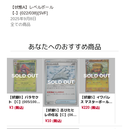
【状態A】レベルボール
【-】{022/038}[SVF]
2025年9月8日
全ての商品
あなたへのおすすめ商品
【状態B】パラセク
【状態S】イワパレ
ト 【C】{005/100}
ス マスターボールミ
[SV9]
ラー【U】{055/086}
¥3
¥220
(税込)
(税込)
【状態S】古びたヒ
[SV11B]
レの化石【C】{069/
080}[M3]
¥10
(税込)