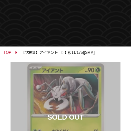
TOP
【状態B】アイアント 【-】{011/175}[SVM]