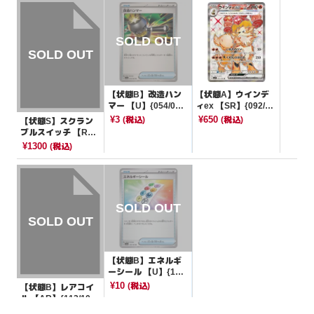
【状態B】改造ハン
【状態A】ウインデ
マー 【U】{054/06
ィex 【SR】{092/07
6}[SV5a]
8}[SV1V]
¥3
¥650
(税込)
(税込)
【状態S】スクラン
ブルスイッチ 【R】
{068/070}[その他]
¥1300
(税込)
【状態B】エネルギ
ーシール 【U】{152/
165}[SV2a]
¥10
(税込)
【状態B】レアコイ
ル 【AR】{112/106}
[SV8]
¥850
(税込)