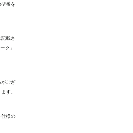
の型番を
に記載さ
マーク」
。_
品がござ
ります。
ー仕様の