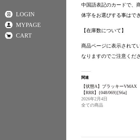
中国語表記のカードで、
LOGIN
体字をお選びする事はで
MYPAGE
【在庫数について】
CART
商品ページに表示されて
なりますのでご注意くだ
関連
【状態A】ブラッキーVMAX
【RRR】{048/069}[S6a]
2026年2月4日
全ての商品