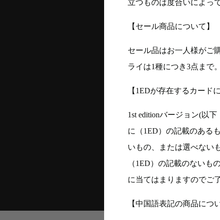
立つものは度合いによって
【セール商品について】
セール品はお一人様がご購
ライは1種につき3点まで
【1EDが存在するカード
1st editionバージ
に（1ED）の記載のある
いもの、または選べない
（1ED）の記載のないも
に当てはまりますのでご
【中国語表記の商品につ