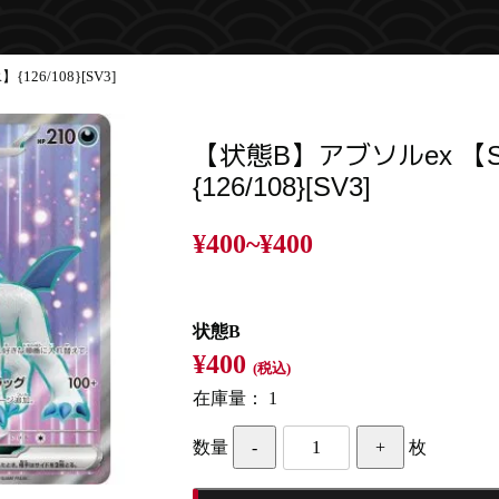
26/108}[SV3]
【状態B】アブソルex 【
{126/108}[SV3]
¥400~
¥400
状態B
¥400
(税込)
在庫量：
1
数量
枚