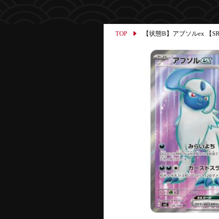
TOP
【状態B】アブソルex 【SR】{1