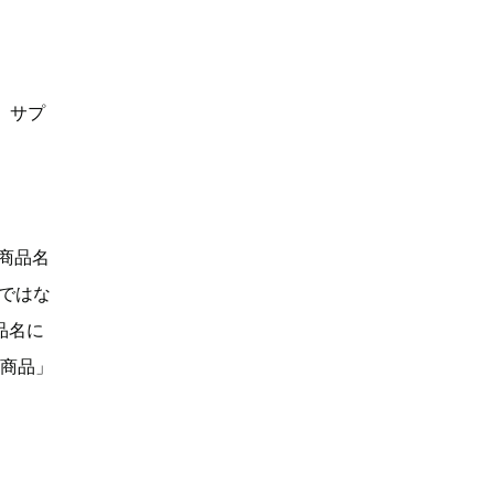
、サプ
「商品名
Dではな
品名に
い商品」