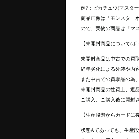
例?：ピカチュウ(マスターボー
商品画像は「モンスター
ので、実物の商品は「マ
【未開封商品について(ボ
未開封商品は中古での買
経年劣化による外装や内
また中古での買取品の為
未開封商品の性質上、返
ご購入、ご購入後に開封
【生産段階からカードに存
状態Aであっても、生産