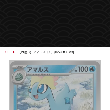
TOP
【状態B】アマルス【C】{022/080}[M3]