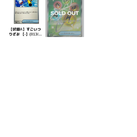
【状態A】すごいつ
りざお 【-】{013/04
5}[SVN]
¥5
(税込)
【状態B】エネルギ
ーリサイクル【SR】
{101/080}[M3]
¥100
(税込)
全ての商品
SR,SAR,UR等
AR/CHR