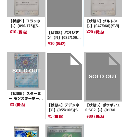
【状態S】コラッタ
【状態A】グルトン
【-】{090/175}[SV
【-】{047/066}[SVI]
M]
¥10
¥20
(税込)
(税込)
【状態S】パオジア
ン 【R】{032/106}
[SV8]
¥10
(税込)
【状態B】スターミ
ー モンスターボール
ミラー【R】{121/16
¥3
(税込)
【状態A】デデンネ
【状態S】ポケギア3.
5}[SV2a]
【C】{055/106}[SV
0 SC2【-】{013/02
8]
1}[SC2]
¥5
¥80
(税込)
(税込)