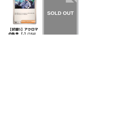
【状態S】アクロマ
の執念 【-】{164/18
7}[SV8a]
¥50
(税込)
【状態S】ナンジャ
モのカイデン 【P】
{232/SV-P}[その他]
¥700
(税込)
全ての商品
SR,SAR,UR等
AR/CHR