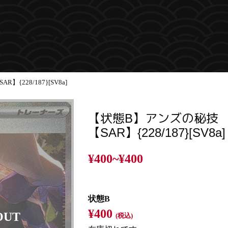
{228/187}[SV8a]
【状態B】アンズの秘技
【SAR】{228/187}[SV8a]
¥400~
¥400
状態B
¥400
(税込)