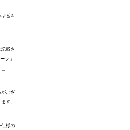
の型番を
に記載さ
マーク」
。_
品がござ
ります。
ー仕様の