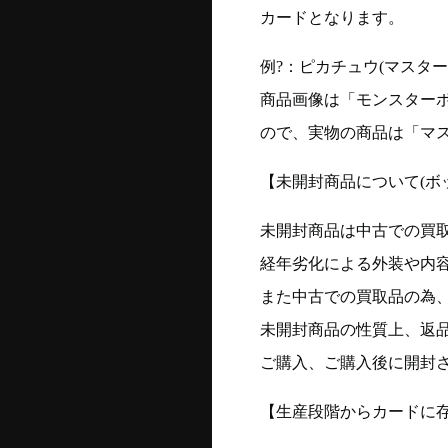
カードとなります。
例?：ピカチュウ(マスターボー
商品画像は「モンスター
ので、実物の商品は「マ
【未開封商品について(ボ
未開封商品は中古での買
経年劣化による外装や内
また中古での買取品の為
未開封商品の性質上、返
ご購入、ご購入後に開封
【生産段階からカードに存