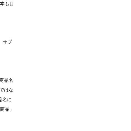
何本も目
、サプ
「商品名
Dではな
品名に
い商品」