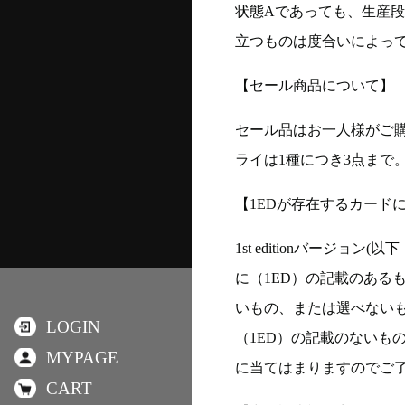
状態Aであっても、生産
立つものは度合いによって
【セール商品について】
セール品はお一人様がご購
ライは1種につき3点まで
【1EDが存在するカード
1st editionバージ
に（1ED）の記載のある
いもの、または選べない
LOGIN
（1ED）の記載のないも
MYPAGE
に当てはまりますのでご
CART