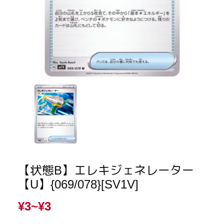
【状態B】エレキジェネレーター
【U】{069/078}[SV1V]
¥3~
¥3