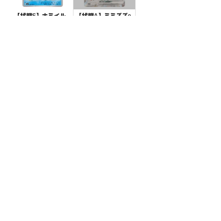
【状態S】ナミイル
【状態A】ミミズズe
カ 【C】{029/108}
x 【RR】{074/102}
[SV3]
[SV7]
¥10
¥20
(税込)
(税込)
全ての商品
SR,SAR,UR等
AR/CHR
RR/RRR
状態S
状態A