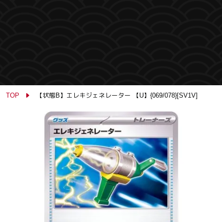
TOP
【状態B】エレキジェネレーター 【U】{069/078}[SV1V]