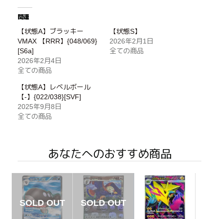
関連
【状態A】ブラッキー
【状態S】
VMAX 【RRR】{048/069}
2026年2月1日
[S6a]
全ての商品
2026年2月4日
全ての商品
【状態A】レベルボール
【-】{022/038}[SVF]
2025年9月8日
全ての商品
あなたへのおすすめ商品