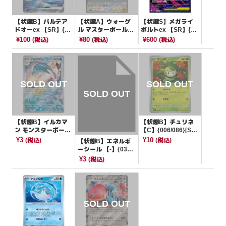
【状態B】パルデア
【状態A】ウォーグ
【状態S】メガライ
ドオーex 【SR】{09
ル マスターボールミ
ボルトex 【SR】{07
1/073}[SV1a]
ラー【U】{077/086}
7/063}[M1S]
¥100
¥80
¥600
(税込)
(税込)
(税込)
[SV11W]
【状態B】イルカマ
【状態B】チュリネ
ン モンスターボール
【C】{006/086}[SV1
ミラー【-】{045/18
1B]
¥3
¥10
(税込)
(税込)
【状態B】エネルギ
7}[SV8a]
ーシール 【-】{030/
049}[SVG]
¥3
(税込)