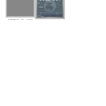
【状態S】ポケギア3.
【状態S】Nのバニリ
0 SLD【-】{014/02
ッチ 水エネルギーミ
0}[SLD]
¥10
(税込)
ラー【-】{038/193}
¥10
(税込)
[M2a]
全ての商品
SR,SAR,UR等
AR/CHR
RR/RRR