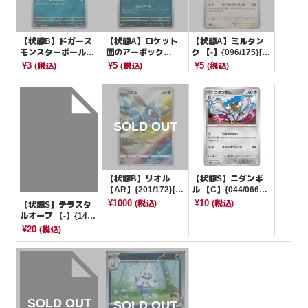
【状態B】ドガース
【状態A】ロケット
【状態A】ミルタン
モンスターボールミ
団のアーボック
ク 【-】{096/175}[S
ラー【C】{109/165}
【U】{057/098}[SV
VM]
¥3
¥5
¥5
(税込)
(税込)
(税込)
[SV2a]
10]
【状態B】リオル
【状態S】ニダンギ
【AR】{201/172}[S
ル 【C】{044/066}
12a]
[SV4M]
¥1000
¥10
(税込)
(税込)
【状態S】テラスタ
ルオーブ 【-】{145/
187}[SV8a]
¥20
(税込)