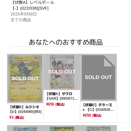
【状態A】レベルボール
【-】{022/038}[SVF]
2025年9月8日
全ての商品
あなたへのおすすめ商品
【状態A】サワロ
【SAR】{095/071}
[SV2D]
¥650
(税込)
【状態B】チラーミ
【状態B】ルクシオ
ィ 【C】{018/020}
【U】{026/080}[M3]
[SC]
¥650
(税込)
¥3
(税込)