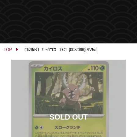
TOP
【状態B】カイロス 【C】{003/066}[SV5a]