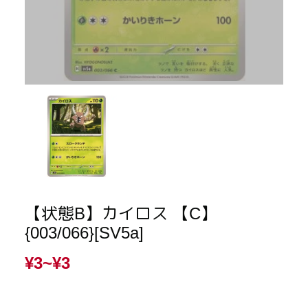
【状態B】カイロス 【C】
{003/066}[SV5a]
¥3~
¥3