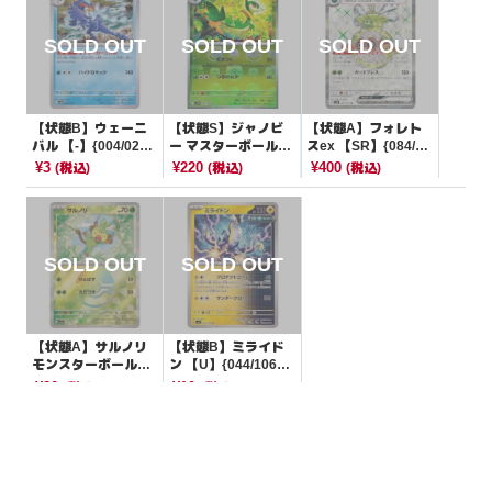
【状態B】ウェーニ
【状態S】ジャノビ
【状態A】フォレト
バル 【-】{004/023}
ー マスターボールミ
スex 【SR】{084/07
[SVAW]
ラー【C】{002/086}
1}[SV2D]
¥3
¥220
¥400
(税込)
(税込)
(税込)
[SV11B]
【状態A】サルノリ
【状態B】ミライド
モンスターボールミ
ン 【U】{044/106}
ラー【-】{006/187}
[SV8]
¥80
¥10
(税込)
(税込)
[SV8a]