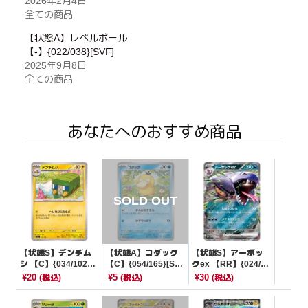
2026年2月4日
全ての商品
【状態A】レベルボール
【-】{022/038}[SVF]
2025年9月8日
全ての商品
あなたへのおすすめ商品
【状態S】デンヂム
【状態A】コダック
【状態S】アーボッ
シ 【C】{034/102}
【C】{054/165}[SV
クex 【RR】{024/16
[SV7]
2a]
5}[SV2a]
¥20
¥5
¥30
(税込)
(税込)
(税込)