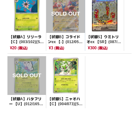
【状態A】リリーラ
【状態B】コライド
【状態S】ウミトリ
【C】{003/102}[SV
ンex 【-】{012/053}
オex 【SR】{087/07
7]
[SVHK]
1}[SV5K]
¥20
¥3
¥300
(税込)
(税込)
(税込)
【状態A】バタフリ
【状態S】ニャオハ
ー 【U】{012/165}
【C】{004/073}[SV
[SV2a]
1a]
¥20
¥10
(税込)
(税込)