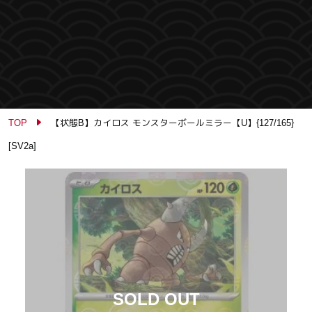
TOP
【状態B】カイロス モンスターボールミラー【U】{127/165}
[SV2a]