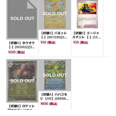
【状態S】パモット
【状態S】ゴージャ
【-】{067/190}[SV4
スマント 【-】{155/
a]
187}[SV8a]
¥10
¥10
(税込)
(税込)
【状態A】ホウオウ
【-】{003/022}[SVL
S]
¥220
(税込)
【状態A】ハハコモ
リ 【AR】{089/086}
[SV11W]
¥650
(税込)
【状態B】ロケット
団のダグトリオ R団
ミラー【-】{083/19
¥3
(税込)