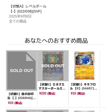
【状態A】レベルボール
【-】{022/038}[SVF]
2025年9月8日
全ての商品
あなたへのおすすめ商品
【状態S】ミネズミ
【状態S】キラフロ
マスターボールミラ
ル 【R】{044/071}
ー【C】{070/086}[S
[SV2P]
¥220
¥10
(税込)
(税込)
【状態B】森の封印
V11W]
石 【-】{026/044}[S
VK]
¥10
(税込)