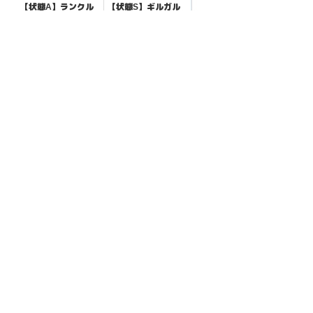
【状態A】ランクル
【状態S】ギルガル
ス マスターボールミ
ド 【AR】{073/062}
ラー【U】{042/086}
[SV3a]
¥220
¥600
(税込)
(税込)
[SV11B]
全ての商品
SR,SAR,UR等
AR/CHR
RR/RRR
状態S
状態A
状態B