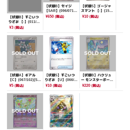
【状態B】セイジ
【状態S】ゴージャ
【SAR】{096/071}
スマント 【-】{155/
[SV5M]
187}[SV8a]
¥650
¥10
(税込)
(税込)
【状態B】すごいつ
りざお 【-】{011/02
1}[SVJL]
¥3
(税込)
【状態A】ギアル
【状態S】すごいつ
【状態B】ハクリュ
【C】{067/102}[SV
りざお 【U】{066/0
ー モンスターボール
7]
71}[SV2P]
ミラー【U】{148/16
¥5
¥10
¥220
(税込)
(税込)
(税込)
5}[SV2a]