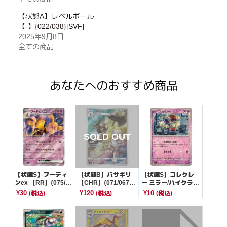
【状態A】レベルボール
【-】{022/038}[SVF]
2025年9月8日
全ての商品
あなたへのおすすめ商品
【状態S】フーディ
【状態B】バサギリ
【状態S】コレクレ
ンex 【RR】{075/19
【CHR】{071/067}
ー ミラー/ハイクラス
0}[SV4a]
[S9a]
パック仕様【-】{09
¥30
¥120
¥10
(税込)
(税込)
(税込)
9/190}[SV4a]