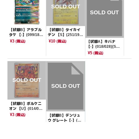
【状態B】アラブル
【状態B】タイカイ
タケ 【-】{099/187}
デン 【S】{251/190}
[SV8a]
[SV4a]
¥3
¥10
(税込)
(税込)
【状態A】キバナ
【-】{018/028}[SV
B]
¥5
(税込)
【状態B】ボルケニ
オン 【U】{014/06
3}[M1L]
¥3
(税込)
【状態B】デンリュ
ウ グレート【-】{03
4/070}[その他]
¥5000
(税込)