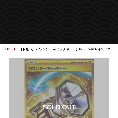
TOP
【状態B】カウンターキャッチャー 【UR】{094/066}[SV4M]