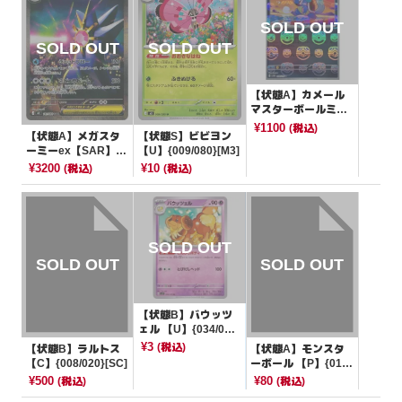
【状態A】カメール
マスターボールミラ
ー【U】{008/165}[S
¥1100
(税込)
【状態A】メガスタ
【状態S】ビビヨン
V2a]
ーミーex【SAR】{1
【U】{009/080}[M3]
11/080}[M3]
¥3200
¥10
(税込)
(税込)
【状態B】バウッツ
ェル 【U】{034/07
8}[SV1S]
¥3
(税込)
【状態B】ラルトス
【状態A】モンスタ
【C】{008/020}[SC]
ーボール 【P】{019/
S-P}[その他]
¥500
¥80
(税込)
(税込)