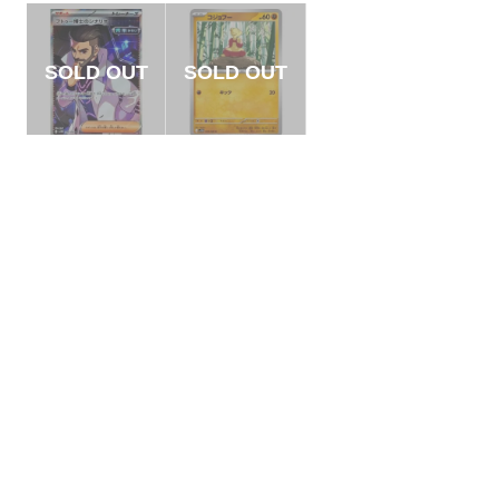
【状態S】フトゥー
【状態A】コジョフ
博士のシナリオ 【S
ー 【C】{049/086}
R】{086/066}[SV4
[SV11W]
¥600
¥5
(税込)
(税込)
M]
全ての商品
SR,SAR,UR等
AR/CHR