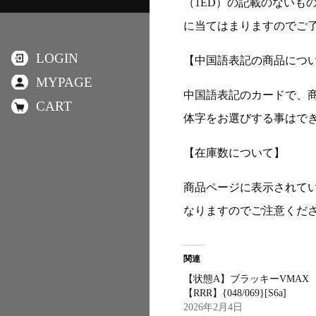
（1ED）の記載のないも
に当てはまりますのでご
LOGIN
【中国語表記の商品につ
MYPAGE
中国語表記のカードで、
CART
体字をお選びする事はで
【在庫数について】
商品ページに表示されて
なりますのでご注意くだ
関連
【状態A】ブラッキーVMAX
【RRR】{048/069}[S6a]
2026年2月4日