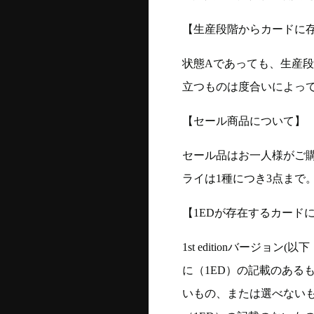
【生産段階からカードに存
状態Aであっても、生産
立つものは度合いによって
【セール商品について】
セール品はお一人様がご購
ライは1種につき3点まで
【1EDが存在するカード
1st editionバージ
に（1ED）の記載のある
いもの、または選べない