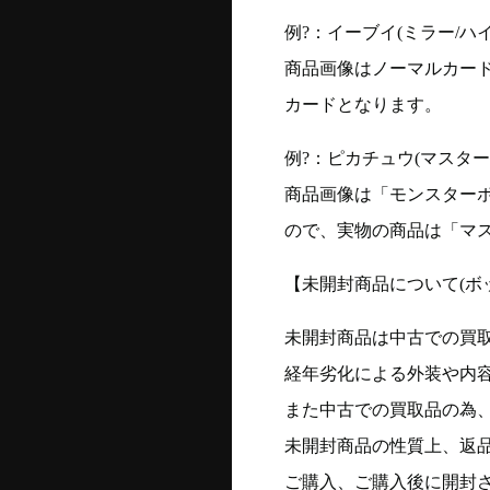
例?：イーブイ(ミラー/ハイク
商品画像はノーマルカー
カードとなります。
例?：ピカチュウ(マスターボー
商品画像は「モンスター
ので、実物の商品は「マ
【未開封商品について(ボ
未開封商品は中古での買
経年劣化による外装や内
また中古での買取品の為
未開封商品の性質上、返
ご購入、ご購入後に開封