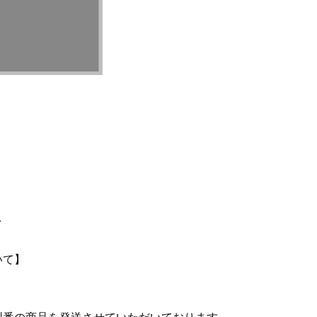
て
いて】