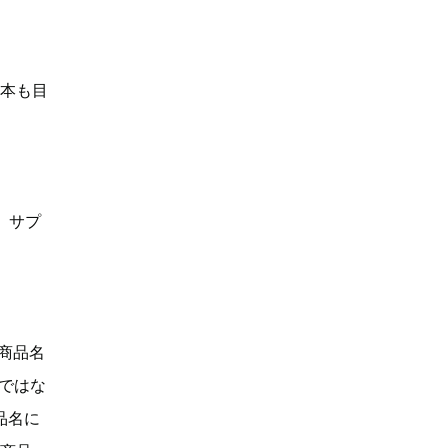
何本も目
、サプ
「商品名
Dではな
品名に