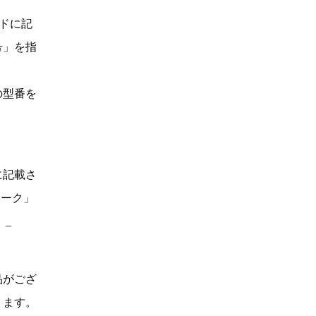
ドに記
号」を指
の型番を
に記載さ
マーク」
。_
品がござ
ります。