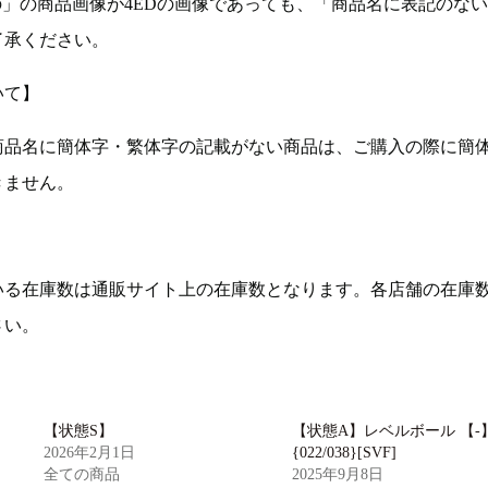
の」の商品画像が4EDの画像であっても、「商品名に表記のな
了承ください。
いて】
商品名に簡体字・繁体字の記載がない商品は、ご購入の際に簡
きません。
いる在庫数は通販サイト上の在庫数となります。各店舗の在庫
さい。
【状態S】
【状態A】レベルボール 【-
2026年2月1日
{022/038}[SVF]
全ての商品
2025年9月8日