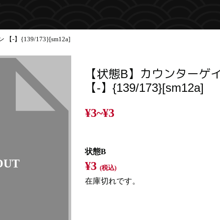
{139/173}[sm12a]
【状態B】カウンターゲ
【-】{139/173}[sm12a]
¥3~
¥3
状態B
¥3
(税込)
在庫切れです。