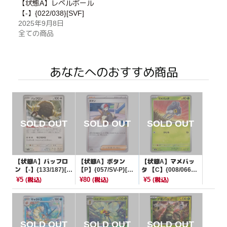
【状態A】レベルボール
【-】{022/038}[SVF]
2025年9月8日
全ての商品
あなたへのおすすめ商品
【状態A】バッフロ
【状態A】ボタン
【状態A】マメバッ
ン 【-】{133/187}[S
【P】{057/SV-P}[PR
タ 【C】{008/066}
V8a]
OMO]
[SV4K]
¥5
¥80
¥5
(税込)
(税込)
(税込)