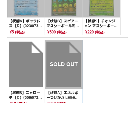
【状態A】ギャラド
【状態B】スピアー
【状態S】チオンジ
ス 【R】{023/073}
マスターボールミラ
ェン マスターボール
[SV1a]
ー【R】{015/165}[S
ミラー【-】{015/18
¥5
¥500
¥220
(税込)
(税込)
(税込)
V2a]
7}[SV8a]
【状態S】ニャロー
【状態A】エネルギ
テ 【C】{006/073}
ーつけかえ LEGEND
[SV1a]
【-】{063/070}[その
¥10
¥850
(税込)
(税込)
他]