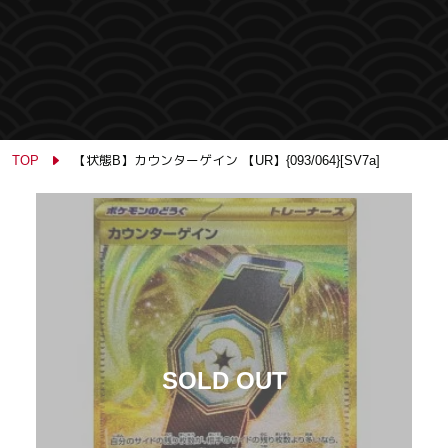
TOP
【状態B】カウンターゲイン 【UR】{093/064}[SV7a]