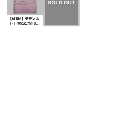
【状態A】デデンネ
【-】{051/175}[SV
M]
¥5
(税込)
【状態A】ランプラ
ー 【-】{016/139}[S
VD]
¥5
(税込)
全ての商品
SR,SAR,UR等
AR/CHR
RR/RRR