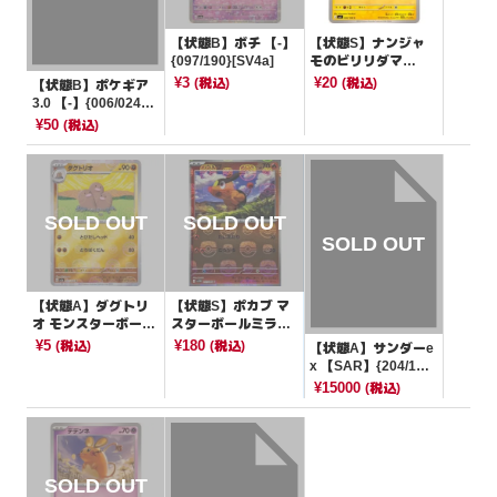
【状態B】ボチ 【-】
【状態S】ナンジャ
{097/190}[SV4a]
モのビリリダマ
【C】{026/100}[SV
¥3
¥20
(税込)
(税込)
【状態B】ポケギア
9]
3.0 【-】{006/024}[s
B]
¥50
(税込)
【状態A】ダグトリ
【状態S】ポカブ マ
オ モンスターボール
スターボールミラー
ミラー【U】{051/16
【C】{011/086}[SV1
¥5
¥180
(税込)
(税込)
【状態A】サンダーe
5}[SV2a]
1W]
x 【SAR】{204/16
5}[SV2a]
¥15000
(税込)