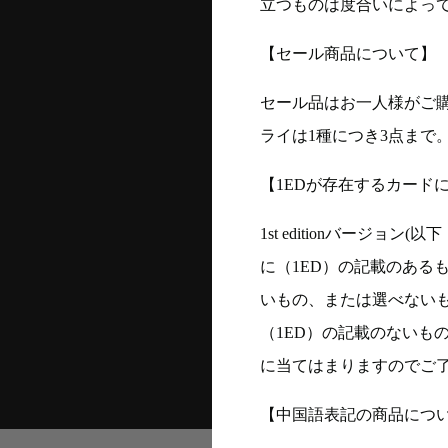
立つものは度合いによって
【セール商品について】
セール品はお一人様がご購
ライは1種につき3点まで
【1EDが存在するカード
1st editionバージ
に（1ED）の記載のある
いもの、または選べない
（1ED）の記載のないも
に当てはまりますのでご
【中国語表記の商品につ