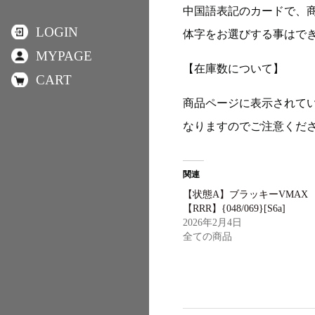
中国語表記のカードで、
LOGIN
体字をお選びする事はで
MYPAGE
【在庫数について】
CART
商品ページに表示されて
なりますのでご注意くだ
関連
【状態A】ブラッキーVMAX
【RRR】{048/069}[S6a]
2026年2月4日
全ての商品