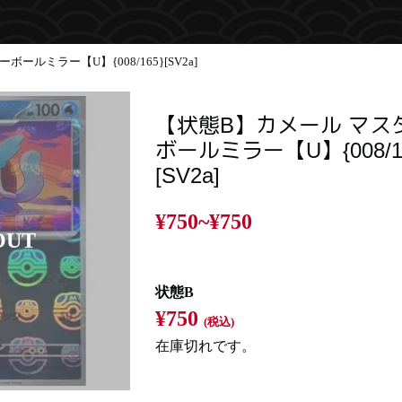
ールミラー【U】{008/165}[SV2a]
【状態B】カメール マス
ボールミラー【U】{008/1
[SV2a]
¥750~
¥750
状態B
¥750
(税込)
在庫切れです。