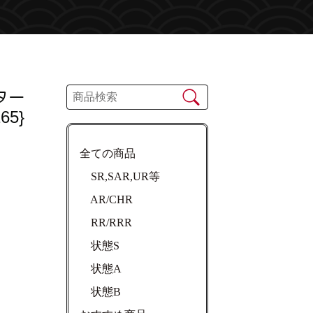
ター
65}
全ての商品
SR,SAR,UR等
AR/CHR
RR/RRR
状態S
状態A
状態B