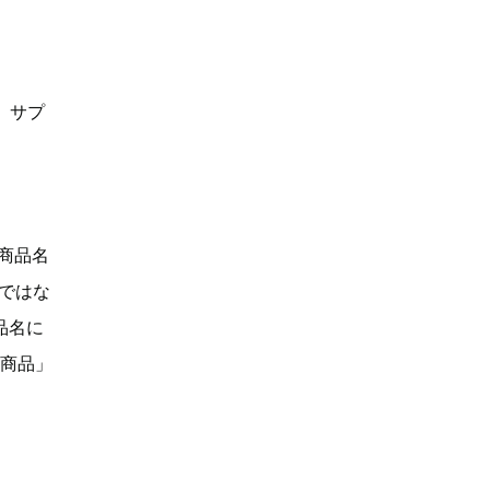
、サプ
「商品名
Dではな
品名に
い商品」