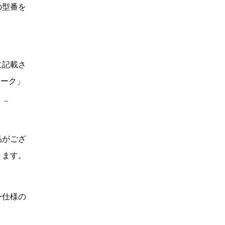
の型番を
に記載さ
マーク」
。_
品がござ
ります。
ー仕様の