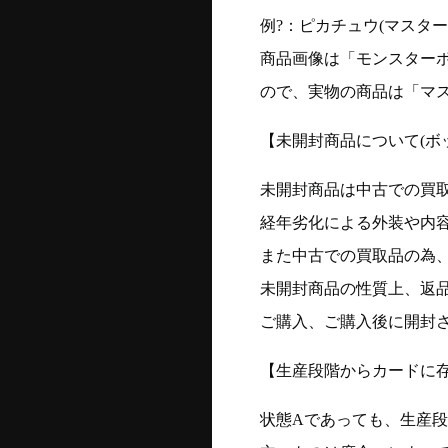
例?：ピカチュウ(マスターボー
商品画像は「モンスター
ので、実物の商品は「マ
【未開封商品について(ボ
未開封商品は中古での買
経年劣化による外装や内
また中古での買取品の為
未開封商品の性質上、返
ご購入、ご購入後に開封
【生産段階からカードに存
状態Aであっても、生産