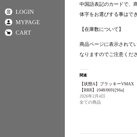
中国語表記のカードで、
LOGIN
体字をお選びする事はで
MYPAGE
【在庫数について】
CART
商品ページに表示されて
なりますのでご注意くだ
関連
【状態A】ブラッキーVMAX
【RRR】{048/069}[S6a]
2026年2月4日
全ての商品