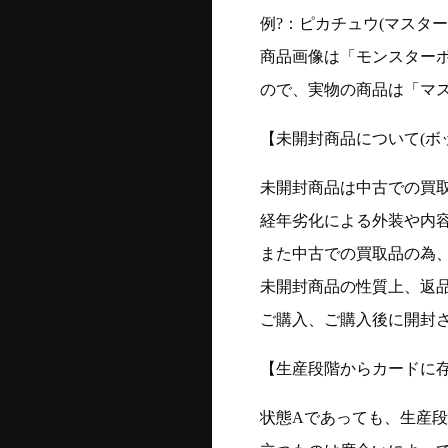
例?：ピカチュウ(マスターボー
商品画像は「モンスター
ので、実物の商品は「マ
【未開封商品について(ボ
未開封商品は中古での買
経年劣化による外装や内
また中古での買取品の為
未開封商品の性質上、返
ご購入、ご購入後に開封
【生産段階からカードに存
状態Aであっても、生産