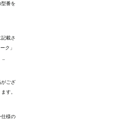
の型番を
に記載さ
マーク」
。_
品がござ
ります。
ー仕様の