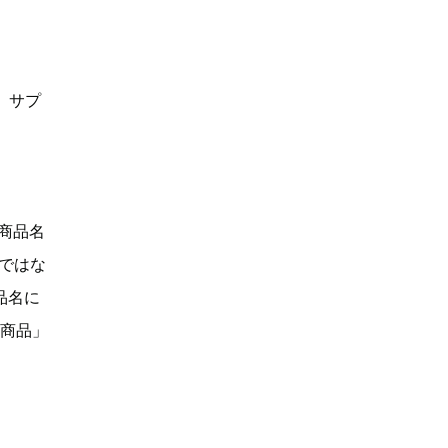
、サプ
「商品名
Dではな
品名に
い商品」