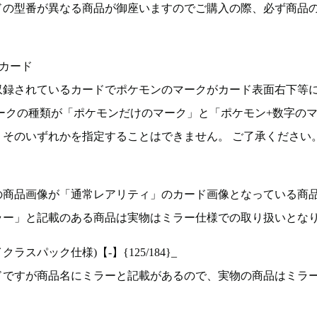
ドの型番が異なる商品が御座いますのでご購入の際、必ず商品
カード
収録されているカードでポケモンのマークがカード表面右下等
ークの種類が「ポケモンだけのマーク」と「ポケモン+数字の
そのいずれかを指定することはできません。 ご了承ください
の商品画像が「通常レアリティ」のカード画像となっている商
ラー」と記載のある商品は実物はミラー仕様での取り扱いとな
ラスパック仕様)【-】{125/184}_
ドですが商品名にミラーと記載があるので、実物の商品はミラ