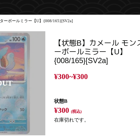
ボールミラー【U】{008/165}[SV2a]
【状態B】カメール モン
ーボールミラー【U】
{008/165}[SV2a]
¥300~
¥300
状態B
¥300
(税込)
在庫切れです。