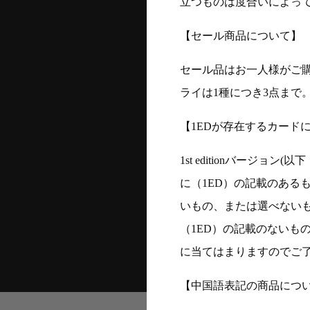
立つものは度合いによって
【セール商品について】
セール品はお一人様がご購
ライは1種につき3点まで
【1EDが存在するカード
1st editionバージ
に（1ED）の記載のある
いもの、または選べない
（1ED）の記載のないも
に当てはまりますのでご
【中国語表記の商品につ