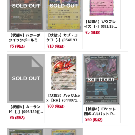
【状態A】ソウブレ
イズ 【-】{091/190}
[SV4a]
¥5
(税込)
【状態A】バクーダ
【状態S】カプ・コ
クイックボールミラ
ケコ【-】{054/193}
ー【-】{023/193}[M
[M2a]
¥5
¥10
(税込)
(税込)
2a]
【状態S】ハッサムe
x 【RR】{044/071}
[SV5M]
¥80
(税込)
【状態A】ムーラン
【状態A】ロケット
ド 【-】{096/139}[S
団のゴルバット R団
VD]
¥5
(税込)
ミラー【-】{100/19
¥50
(税込)
3}[M2a]