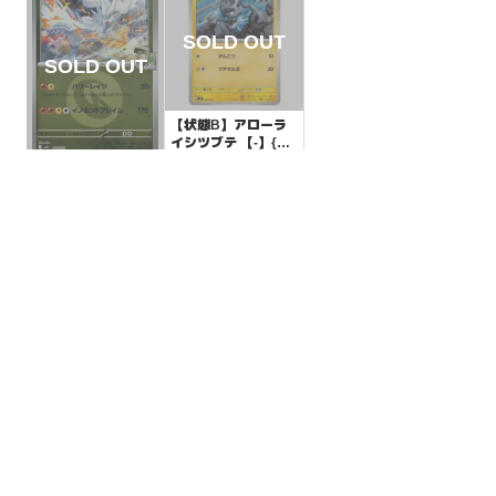
【状態B】アローラ
イシツブテ 【-】{03
9/175}[SVM]
¥3
(税込)
【状態A】Nのレシラ
ム 竜ドラゴンミラー
【-】{128/193}[M2
¥5
(税込)
a]
全ての商品
SR,SAR,UR等