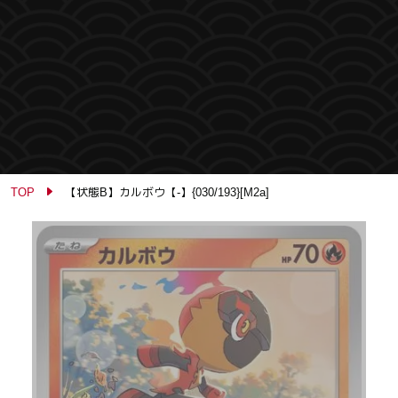
TOP
【状態B】カルボウ【-】{030/193}[M2a]