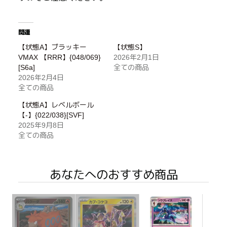
関連
【状態A】ブラッキー
【状態S】
VMAX 【RRR】{048/069}
2026年2月1日
[S6a]
全ての商品
2026年2月4日
全ての商品
【状態A】レベルボール
【-】{022/038}[SVF]
2025年9月8日
全ての商品
あなたへのおすすめ商品