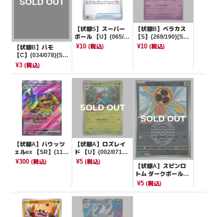
【状態S】スーパー
【状態B】ベラカス
ボール 【U】{065/0
【S】{269/190}[SV4
73}[SV1a]
a]
¥10
¥10
(税込)
(税込)
【状態B】パモ
【C】{034/078}[SV
1V]
¥3
(税込)
【状態A】バウッツ
【状態A】ロズレイ
ェルex 【SR】{119/
ド 【U】{002/071}
102}[SV7]
[SV5K]
¥300
¥5
(税込)
(税込)
【状態A】スピンロ
トム ダークボールミ
ラー【-】{139/193}
¥5
(税込)
[M2a]