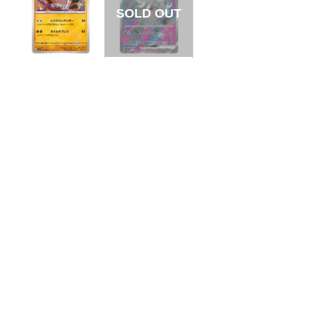
【状態S】ガケガニ
【状態B】コノヨザ
【U】{031/062}[SV
ルex 【SR】{087/07
3a]
1}[SV2P]
¥10
¥220
(税込)
(税込)
全ての商品
SR,SAR,UR等
AR/CHR
RR/RRR