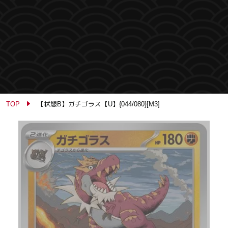
TOP
【状態B】ガチゴラス【U】{044/080}[M3]