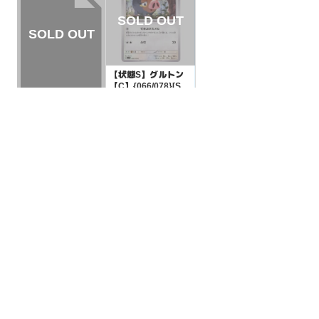
【状態S】グルトン
【C】{066/078}[SV
1S]
¥10
(税込)
【状態A】ネストボ
ール 【-】{017/035}
[smJ]
¥5
(税込)
全ての商品
SR,SAR,UR等
AR/CHR