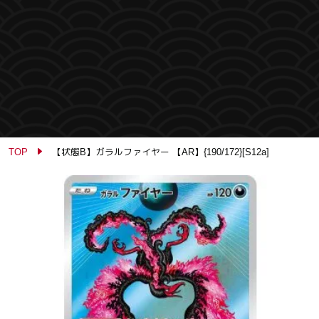
TOP
【状態B】ガラルファイヤー 【AR】{190/172}[S12a]