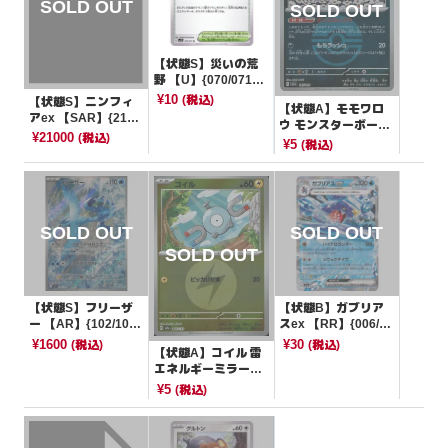
【状態S】災いの荒
野 【U】{070/071}
[SV2D]
¥10
(税込)
【状態S】ニンフィ
【状態A】モモワロ
アex 【SAR】{212/
ウ モンスターボール
187}[SV8a]
¥21000
(税込)
ミラー【-】{115/19
¥5
(税込)
3}[M2a]
【状態S】フリーザ
【状態B】ガブリア
ー 【AR】{102/100}
スex 【RR】{006/06
[SV9]
2}[SV3a]
¥1600
¥30
(税込)
(税込)
【状態A】コイル 雷
エネルギーミラー
【-】{045/193}[M2
¥5
(税込)
a]