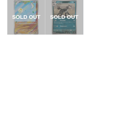
【状態S】タマンチ
【状態B】グラエナ
ュラ 【AR】{079/07
【C】{049/071}[SV
8}[SV1V]
5K]
¥500
¥3
(税込)
(税込)
全ての商品
SR,SAR,UR等
AR/CHR