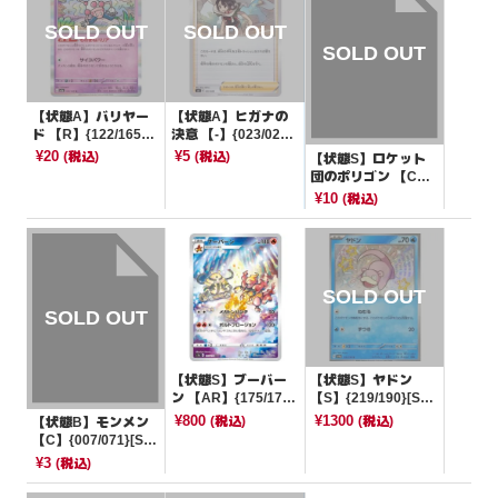
【状態A】バリヤー
【状態A】ヒガナの
ド 【R】{122/165}
決意 【-】{023/028}
[SV2a]
[SVB]
¥20
¥5
(税込)
(税込)
【状態S】ロケット
団のポリゴン 【C】
{081/098}[SV10]
¥10
(税込)
【状態S】ブーバー
【状態S】ヤドン
ン 【AR】{175/172}
【S】{219/190}[SV4
[S12a]
a]
¥800
¥1300
(税込)
(税込)
【状態B】モンメン
【C】{007/071}[SV
5K]
¥3
(税込)