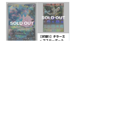
【状態S】チラーミ
ィ マスターボールミ
ラー【C】{077/086}
¥400
(税込)
【状態S】ピッピ【A
[SV11B]
R】{086/080}[M3]
¥2000
(税込)
全ての商品