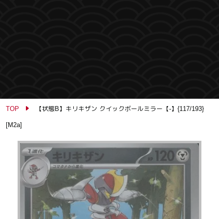
TOP
【状態B】キリキザン クイックボールミラー【-】{117/193}
[M2a]