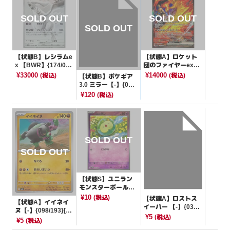
【状態B】レシラムe
【状態A】ロケット
x 【BWR】{174/08
団のファイヤーex
6}[SV11W]
【SAR】{124/098}
¥33000
¥14000
(税込)
(税込)
【状態B】ポケギア
[SV10]
3.0 ミラー【-】{016/
023}[sA]
¥120
(税込)
【状態S】ユニラン
モンスターボールミ
ラー【C】{040/086}
¥10
(税込)
【状態A】ロストス
【状態A】イイネイ
[SV11B]
イーパー 【-】{033/
ヌ【-】{098/193}[M
053}[SVHM]
¥5
(税込)
2a]
¥5
(税込)